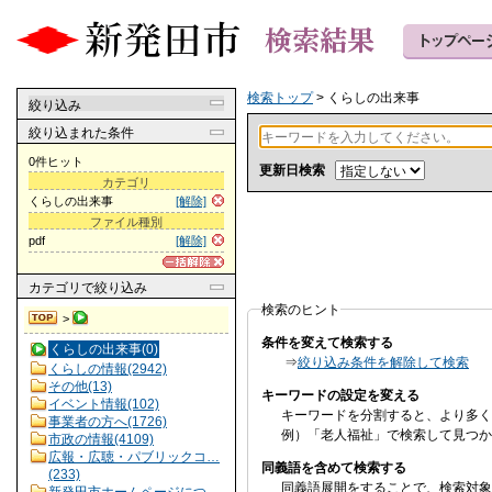
検索トップ
> くらしの出来事
絞り込み
絞り込まれた条件
0件ヒット
更新日検索
カテゴリ
くらしの出来事
[解除]
ファイル種別
pdf
[解除]
カテゴリ
で絞り込み
検索のヒント
>
条件を変えて検索する
くらしの出来事(0)
⇒
絞り込み条件を解除して検索
くらしの情報(2942)
その他(13)
キーワードの設定を変える
イベント情報(102)
キーワードを分割すると、より多く
事業者の方へ(1726)
例）「老人福祉」で検索して見つか
市政の情報(4109)
広報・広聴・パブリックコ…
同義語を含めて検索する
(233)
同義語展開をすることで、検索対象