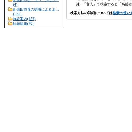
新発田市ホームページにつ…
例）「老人」で検索すると「高齢者
(4)
新発田市食の循環によるま…
検索方法の詳細については
検索の使い
(132)
施設案内(127)
観光情報(76)