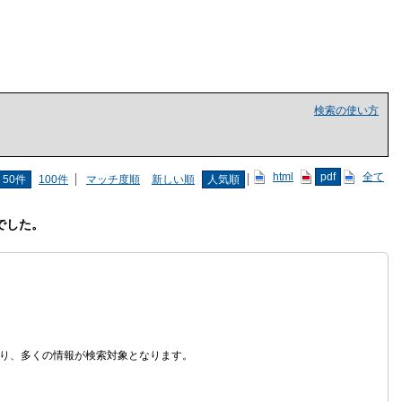
検索の使い方
html
pdf
全て
50件
100件
マッチ度順
新しい順
人気順
でした。
なり、多くの情報が検索対象となります。