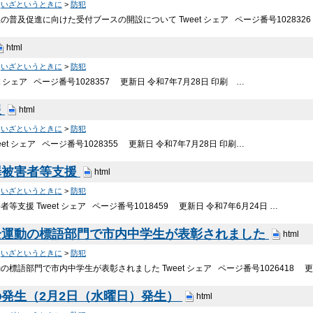
>
いざというときに
>
防犯
普及促進に向けた受付ブースの開設について Tweet シェア ページ番号102832
html
>
いざというときに
>
防犯
et シェア ページ番号1028357 更新日 令和7年7月28日 印刷 …
報
html
>
いざというときに
>
防犯
eet シェア ページ番号1028355 更新日 令和7年7月28日 印刷…
罪被害者等支援
html
>
いざというときに
>
防犯
等支援 Tweet シェア ページ番号1018459 更新日 令和7年6月24日 …
全運動の標語部門で市内中学生が表彰されました
html
>
いざというときに
>
防犯
標語部門で市内中学生が表彰されました Tweet シェア ページ番号1026418 
発生（2月2日（水曜日）発生）
html