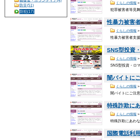
義援金・ボランティア(4)
くらしの情報
防災(51)
犯罪被害者等見舞金
防犯(17)
性暴力被害
くらしの情報
性暴力被害者支援セ
SNS型投資
くらしの情報
SNS型投資・ロマ
闇バイトに
くらしの情報
闇バイトにご注意く
特殊詐欺に
くらしの情報
特殊詐欺にあわない
国際電話利