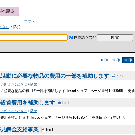
本文へ
ときに
> 防犯
同義語を含む
10件
20件
30件
犯活動に必要な物品の費用の一部を補助します
html
>
いざというときに
>
防犯
必要な物品の費用の一部を補助します Tweet シェア ページ番号1000599 更
の設置費用を補助します
html
>
いざというときに
>
防犯
用を補助します Tweet シェア ページ番号1015857 更新日 令和8年5月7…
等見舞金支給事業
html