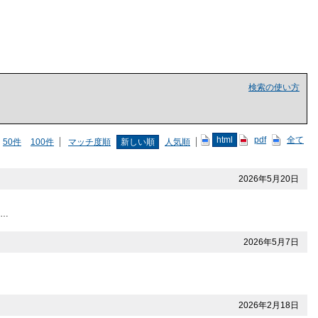
検索の使い方
html
pdf
全て
50件
100件
マッチ度順
新しい順
人気順
2026年5月20日
新…
2026年5月7日
2026年2月18日