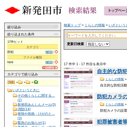
検索トップ
>
くらしの情報
>
いざという
絞り込み
絞り込まれた条件
17件ヒット
更新日検索
カテゴリ
防犯
[解除]
ファイル種別
html
[解除]
17 件中 1 - 17 件目を表示中
自主的な防
カテゴリ
で絞り込み
くらしの情報
>
>
>
自主的な防犯活動に
いざというときに
その他くらしに関する…
防犯カメラ
(2)
くらしの情報
新発田あんしんメール(3)
消防(14)
防犯カメラの設置費
発熱や急病・けがのと…
(3)
犯罪被害者
緊急のお知らせ(1)