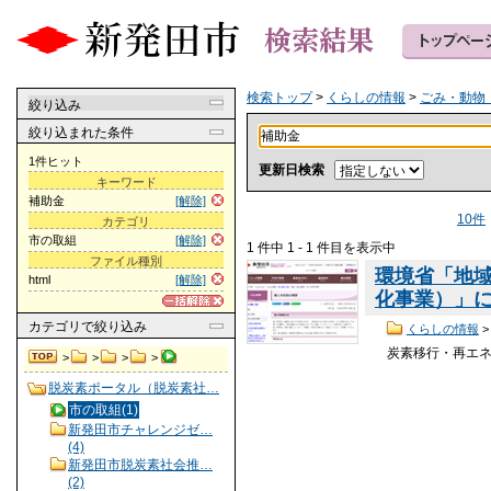
検索トップ
>
くらしの情報
>
ごみ・動物
絞り込み
絞り込まれた条件
1件ヒット
更新日検索
キーワード
補助金
[解除]
10件
カテゴリ
市の取組
[解除]
1 件中 1 - 1 件目を表示中
ファイル種別
環境省「地
html
[解除]
化事業）」
カテゴリ
で絞り込み
くらしの情報
炭素移行・再エ
>
>
>
>
脱炭素ポータル（脱炭素社…
市の取組(1)
新発田市チャレンジゼ…
(4)
新発田市脱炭素社会推…
(2)