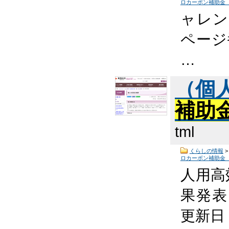
ロカーボン補助金
ャレン
ページ番
…
（個
補助
tml
くらしの情報
ロカーボン補助金
人用高
果発表 
更新日