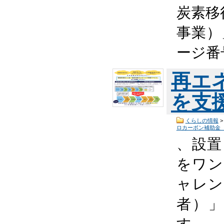
炭素移
事業）
ージ番号
再エ
を支
くらしの情報
ロカーボン補助金
、設置
をワン
ャレン
者）
す…