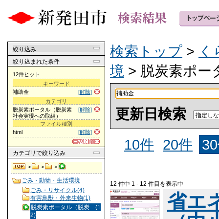
検索トップ
>
く
絞り込み
絞り込まれた条件
境
> 脱炭素ポ
12件ヒット
キーワード
補助金
[解除]
カテゴリ
更新日検索
脱炭素ポータル（脱炭素
[解除]
社会実現への取組）
ファイル種別
html
[解除]
10件
20件
3
カテゴリ
で絞り込み
>
>
>
ごみ・動物・生活環境
12 件中 1 - 12 件目を表示中
ごみ・リサイクル(4)
省エ
有害鳥獣・外来生物(1)
脱炭素ポータル（脱炭…(1
2)