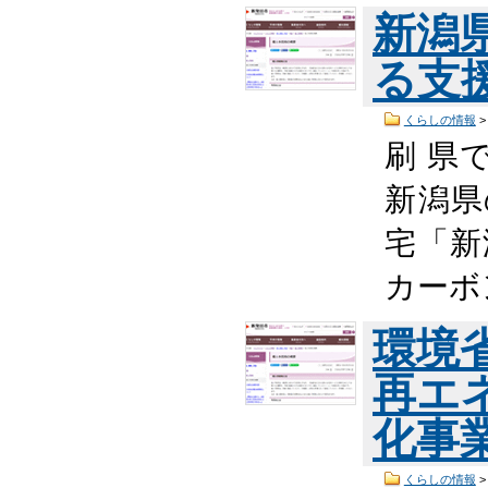
新潟
る支
くらしの情報
刷 県
新潟県
宅「新
カーボ
環境
再エ
化事
くらしの情報