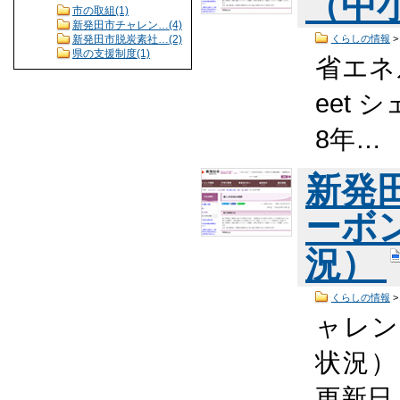
（中
市の取組(1)
新発田市チャレン…(4)
新発田市脱炭素社…(2)
くらしの情報
県の支援制度(1)
省エネ
eet 
8年…
新発
ーボ
況）
くらしの情報
ャレン
状況） 
更新日