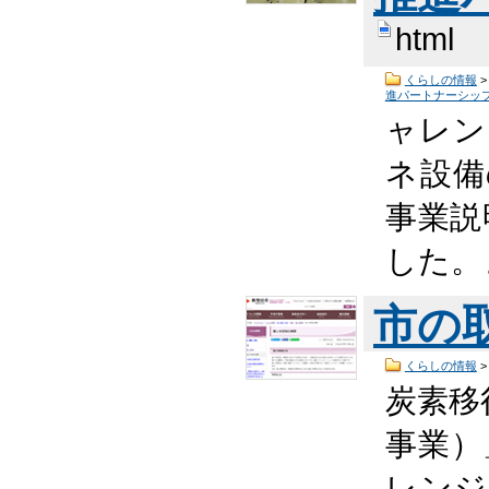
html
くらしの情報
進パートナーシッ
ャレン
ネ設備
事業説
した。
市の
くらしの情報
炭素移
事業）
レンジ