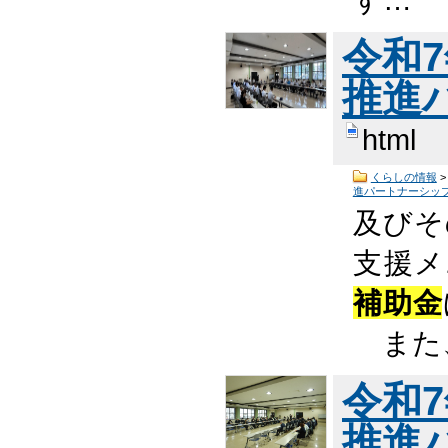
令和
推進
html
くらしの情報
進パートナーシッ
及びそ
支援メ
補助金
また、
令和
推進