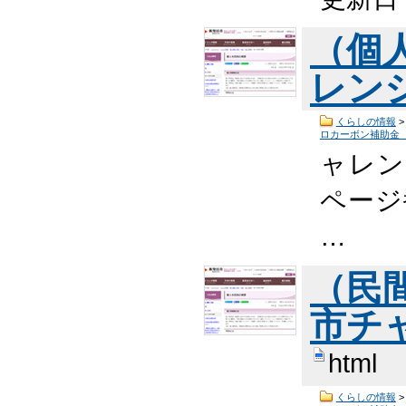
（個
レン
くらしの情報
ロカーボン補助金
ャレン
ページ番
…
（民
市チ
html
くらしの情報