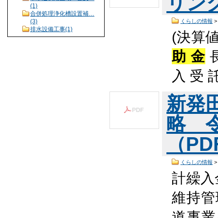
リング
(1)
合併処理浄化槽設置補…
くらしの情報
(3)
排水設備工事(1)
(決算値
助 金
長
入 受 
新発
略 
（PDF
くらしの情報
計繰入
維持管
道事業