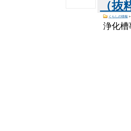
（抜粋
くらしの情報
浄化槽