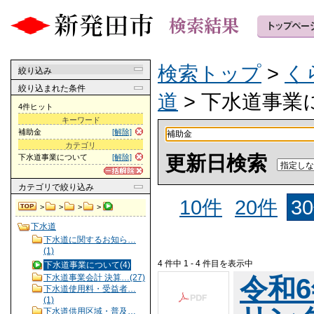
検索トップ
>
く
絞り込み
絞り込まれた条件
道
> 下水道事業
4件ヒット
キーワード
補助金
[解除]
カテゴリ
更新日検索
下水道事業について
[解除]
カテゴリ
で絞り込み
10件
20件
3
>
>
>
>
下水道
下水道に関するお知ら…
(1)
4 件中 1 - 4 件目を表示中
下水道事業について(4)
下水道事業会計 決算…(27)
令和
下水道使用料・受益者…
(1)
下水道供用区域・普及…