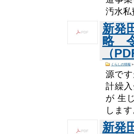
汚水私
新発
略 
（PDF
くらしの情報
源です
計繰入
が 生
します
新発