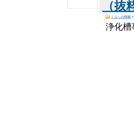
（抜粋
くらしの情報
浄化槽