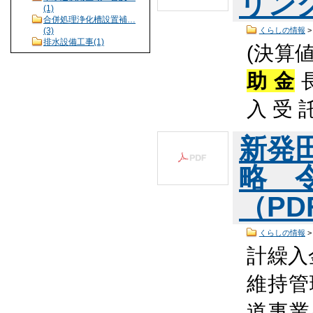
リング
(1)
合併処理浄化槽設置補…
くらしの情報
(3)
排水設備工事(1)
(決算値
助 金
長
入 受 
新発
略 
（PDF
くらしの情報
計繰入
維持管
道事業