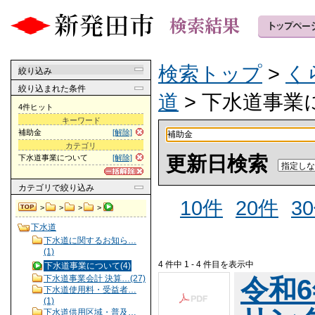
検索トップ
>
く
絞り込み
絞り込まれた条件
道
> 下水道事業
4件ヒット
キーワード
補助金
[解除]
カテゴリ
更新日検索
下水道事業について
[解除]
カテゴリ
で絞り込み
10件
20件
3
>
>
>
>
下水道
下水道に関するお知ら…
(1)
4 件中 1 - 4 件目を表示中
下水道事業について(4)
下水道事業会計 決算…(27)
令和
下水道使用料・受益者…
(1)
下水道供用区域・普及…