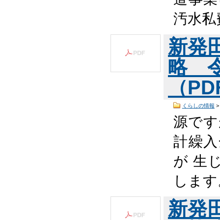
汚水私
新発
略 
（PDF
くらしの情報
源です
計繰入
が 生
します
新発