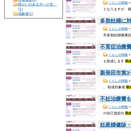
くらしの情報
障がいのある方への支…
となりますが、
(1)
高齢者(1)
多胎妊婦に
くらしの情報
市多胎妊婦健康
不育症治療
くらしの情報
も助成します
助
新発田市第
くらしの情報
。 助成対象者
助
不妊治療費
くらしの情報
の自己負担分
助
妊産婦健診