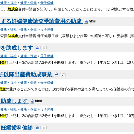
>
健康・福祉
>
健康・保健
>
母子保健
後日、
助成金
交付申請書を記入し、申請していただくことにより、市が対象とする検
対する妊婦健康診査受診費用の助成
html
>
健康・福祉
>
健康・保健
>
母子保健
診査費
助成金
交付申請書 母子健康手帳（表紙および妊娠中の経過の写し） 受診票（
費を助成します
html
>
健康・福祉
>
健康・保健
>
母子保健
成金
額 上記1～3の合計額の2分の1を助成します。 ※ただし、1年度につき1回、10
3子以降出産費助成事業
html
>
健康・福祉
>
健康・保健
>
母子保健
成金
の受けることができる方は、次に掲げる要件の全てを満たしている保護者の方
を助成します
html
>
健康・福祉
>
健康・保健
>
母子保健
成金
額 上記1、2の合計額の2分の1を助成します。 ※ただし、1年度につき1回、10
・妊婦歯科健診
html