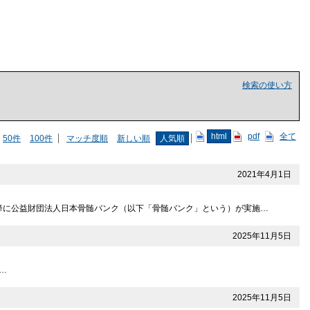
検索の使い方
html
pdf
全て
50件
100件
マッチ度順
新しい順
人気順
2021年4月1日
以降に公益財団法人日本骨髄バンク（以下「骨髄バンク」という）が実施…
2025年11月5日
D…
2025年11月5日