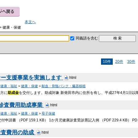
本文へ
> 健康・保健
同義語を含む
10件
20件
30件
ナー支援事業を実施します
html
>
健康・福祉
>
健康・保健
>
献血・骨髄バンク・臓器移植
の方に
助成金
を交付します。助成対象 新発田市内に住所を有し、平成27年4月1日
康診査費用助成事業
html
>
健康・福祉
>
健康・保健
>
母子保健
交付申請書 （PDF 159.1 KB） 1か月児健康診査受診票記入例 （PDF 229.4 KB） P
検査費用の助成
html