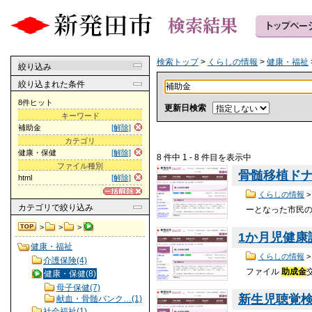
検索トップ
>
くらしの情報
>
健康・福祉
絞り込み
絞り込まれた条件
8件ヒット
更新日検索
キーワード
補助金
[解除]
カテゴリ
健康・保健
[解除]
8 件中 1 - 8 件目を表示中
ファイル種別
骨髄移植ド
html
[解除]
くらしの情報
カテゴリ
で絞り込み
ーとなった市民
>
>
>
1か月児健
健康・福祉
くらしの情報
介護保険(4)
ファイル
助成金
健康・保健(8)
母子保健(7)
新生児聴覚
献血・骨髄バンク…(1)
社会福祉(1)