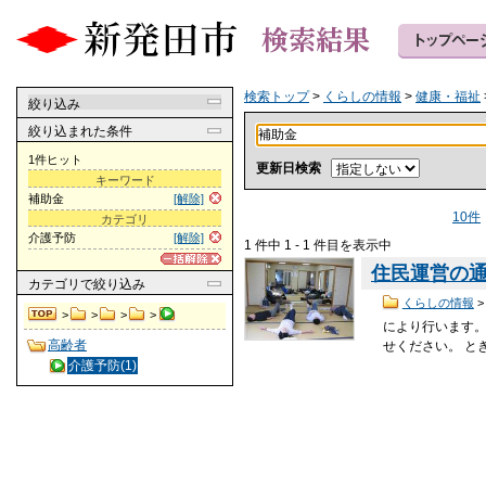
検索トップ
>
くらしの情報
>
健康・福祉
絞り込み
絞り込まれた条件
1件ヒット
更新日検索
キーワード
補助金
[解除]
10件
カテゴリ
介護予防
[解除]
1 件中 1 - 1 件目を表示中
住民運営の
カテゴリ
で絞り込み
くらしの情報
>
>
>
>
により行います
高齢者
せください。 と
介護予防(1)