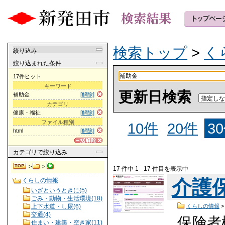
検索トップ
>
く
絞り込み
絞り込まれた条件
17件ヒット
キーワード
更新日検索
補助金
[解除]
カテゴリ
健康・福祉
[解除]
ファイル種別
10件
20件
3
html
[解除]
カテゴリ
で絞り込み
>
>
17 件中 1 - 17 件目を表示中
介護
くらしの情報
いざというときに(5)
ごみ・動物・生活環境(18)
上下水道・し尿(6)
くらしの情報
交通(4)
保険者
住まい・建築・空き家(11)