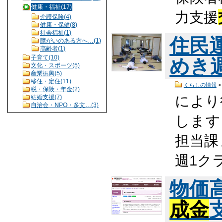
健康・福祉(17)
力支援
介護保険(4)
健康・保健(8)
社会福祉(1)
住民
障がいのある方へ…(1)
高齢者(1)
子育て(10)
めき
文化・スポーツ(5)
産業振興(5)
移住・定住(11)
くらしの情報
税・保険・年金(2)
により
結婚支援(7)
自治会・NPO・多文…(3)
します
担当課
週1ク
物価
成金