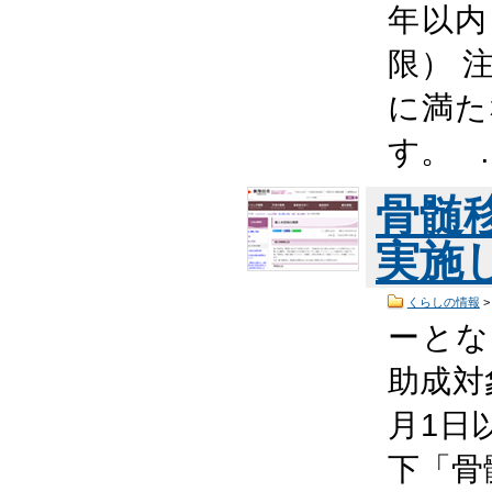
年以内
限） 
に満た
す。 
骨髄
実施
くらしの情報
ーとな
助成対
月1日
下「骨