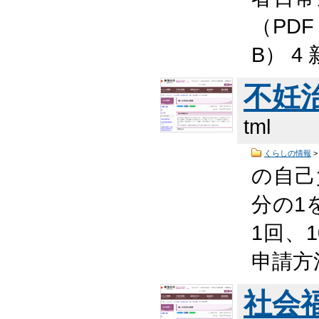
（PDF 
B） 
不妊
tml
くらしの情報
の自
分の1
1回、
申請方
社会