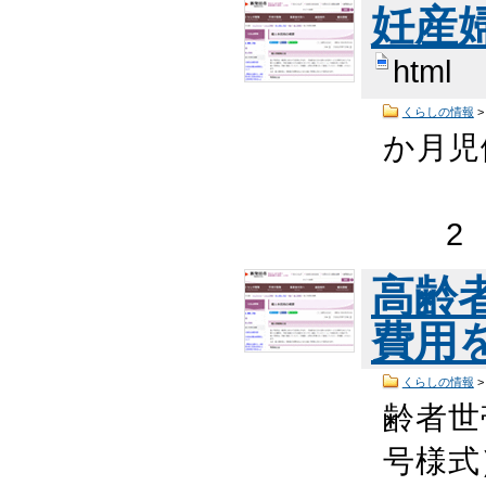
妊産
html
くらしの情報
か月
※
2 領
高齢
費用
くらしの情報
齢者世
号様式