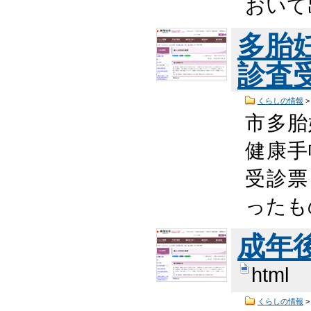
おいて
多胎
診査
くらしの情報
市多胎
健康手
受診票
ったも
成年
html
くらしの情報