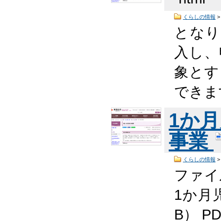
くらしの情報
となり
入し、
象とす
できま
1か
事業
くらしの情報
ファ
1か月児
B） P