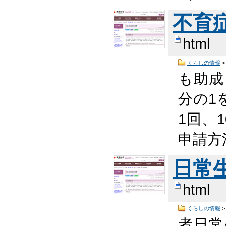
不育
html
くらしの情報
も助
分の1
1回、
申請方
日常
html
くらしの情報
者日常