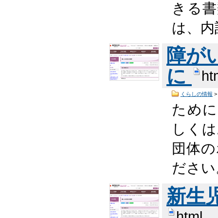
きる書
は、内
障が
に
ht
くらしの情報
ために
しくは
団体の
ださい
新生
html