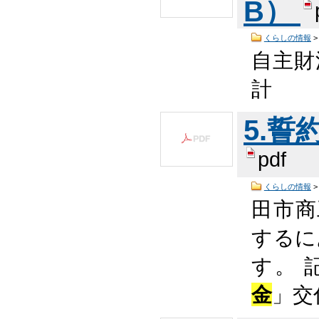
B）
くらしの情報
自主財
計
5.誓約
pdf
くらしの情報
田市商
するに
す。 
金
」交