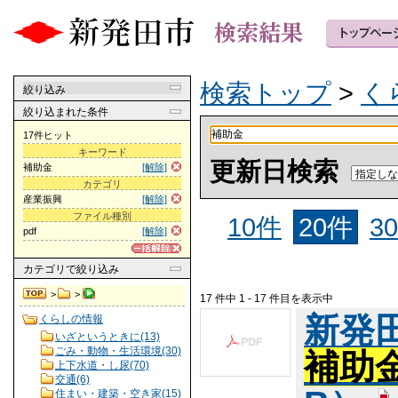
検索トップ
>
く
絞り込み
絞り込まれた条件
17件ヒット
キーワード
更新日検索
補助金
[解除]
カテゴリ
産業振興
[解除]
ファイル種別
10件
20件
3
pdf
[解除]
カテゴリ
で絞り込み
>
>
17 件中 1 - 17 件目を表示中
新発
くらしの情報
いざというときに(13)
ごみ・動物・生活環境(30)
補助
上下水道・し尿(70)
交通(6)
住まい・建築・空き家(15)