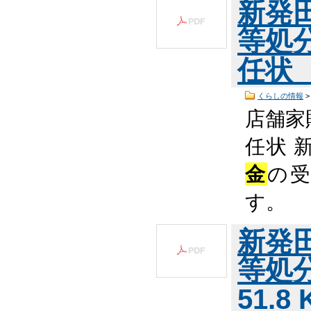
新発
等処
任状 （
くらしの情報
店舗家
任状 
金
の
す。 
新発
等処
51.8