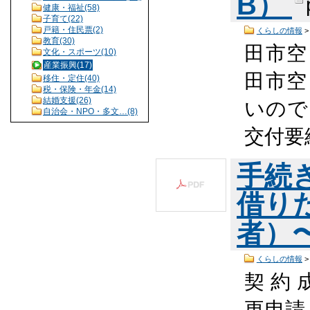
B）
健康・福祉(58)
子育て(22)
戸籍・住民票(2)
くらしの情報
教育(30)
田市空
文化・スポーツ(10)
産業振興(17)
田市空
移住・定住(40)
税・保険・年金(14)
結婚支援(26)
いので
自治会・NPO・多文…(8)
交付要
手続
借り
者）〜
くらしの情報
契 約 
更申請