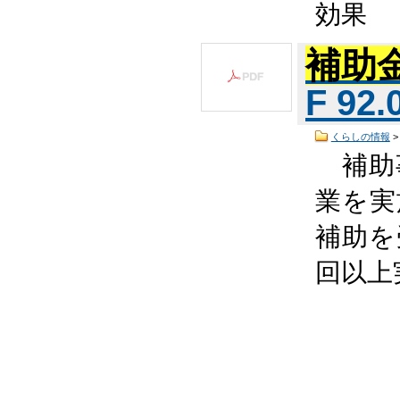
効果
補助
F 92
くらしの情報
補助
業を実
補助を
回以上