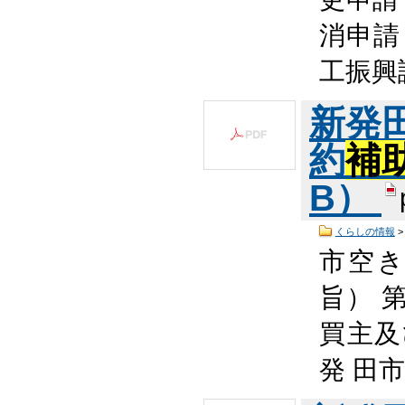
消申請
工振興
新発
約
補
B）
くらしの情報
市空
旨） 
買主及
発 田