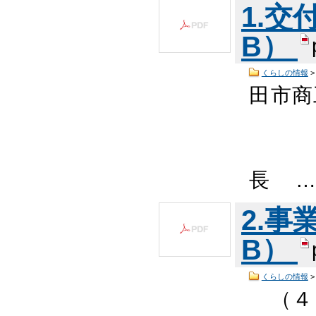
1.交付
B）
くらしの情報
田市商
年 
長 
2.事業
B）
くらしの情報
（４