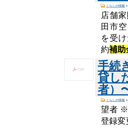
くらしの情報
店舗家
田市空
を受け
約
補助
手続
貸し
者）〜
くらしの情報
望者 
登録変