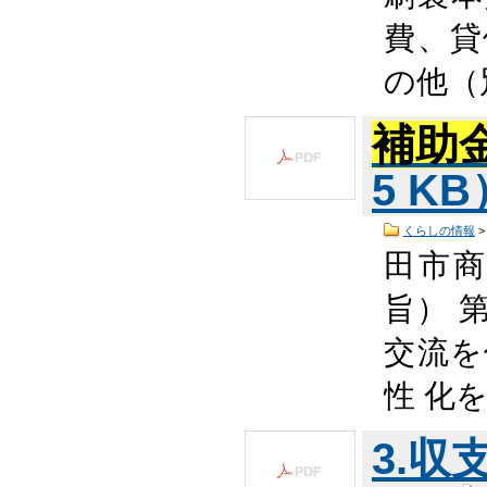
費、貸
の他（
補助
5 K
くらしの情報
田市
旨） 
交流を
性 化
3.収支