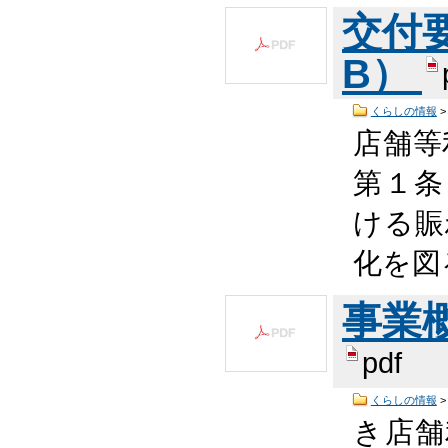
交付要綱
B）
くらしの情報
店舗等
第１条
ける賑
化を図
事業概
pdf
くらしの情報
き店舗