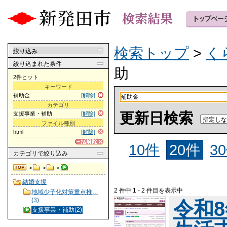
検索トップ
>
く
絞り込み
絞り込まれた条件
助
2件ヒット
キーワード
補助金
[解除]
カテゴリ
更新日検索
支援事業・補助
[解除]
ファイル種別
html
[解除]
10件
20件
3
カテゴリ
で絞り込み
>
>
>
結婚支援
2 件中 1 - 2 件目を表示中
地域少子化対策重点推…
(3)
令和
支援事業・補助(2)