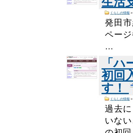
生活
くらしの情報
発田市
ページ番
…
「ハ
初回
す！
くらしの情報
過去に
いない
の初回