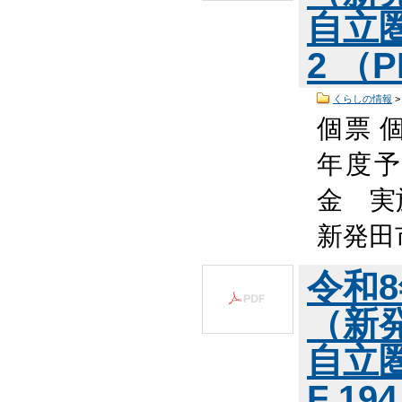
自立
2 （P
くらしの情報
個票 
年度予
金 実
新発田
令和
（新
自立
F 194