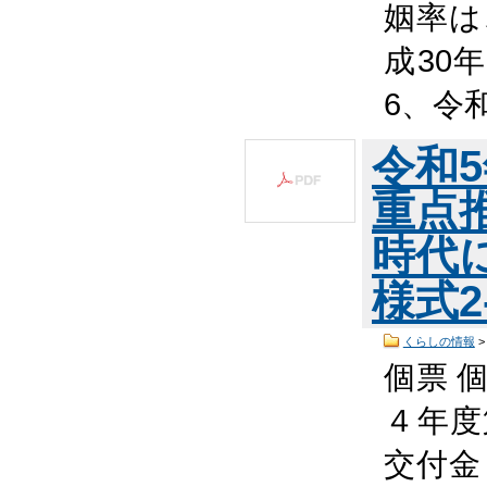
姻率は
成30年
6、令
令和
重点
時代
様式2
くらしの情報
個票 個
４年度
交付金