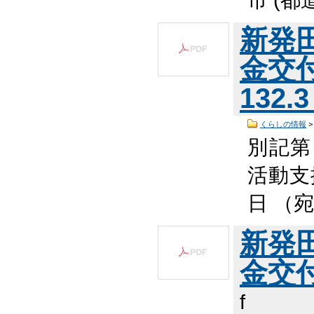
新発
金交
132.
くらしの情報
別記第
活動支
日 （
新発
金交付
f