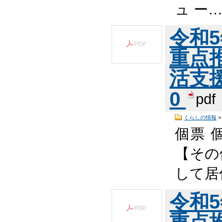
ュ ー
令和
重点
活支援
0
pdf
くらしの情報
個票 個
【その
して居
令和