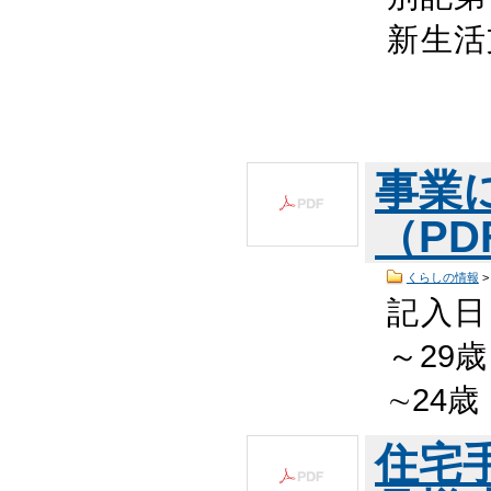
新生
事業
（PDF
くらしの情報
記入日 
～29歳
∼24歳
住宅