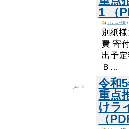
重点
1 （P
くらしの情報
別紙様
費 寄
出予定
Ｂ…
令和
重点
けラ
（PD