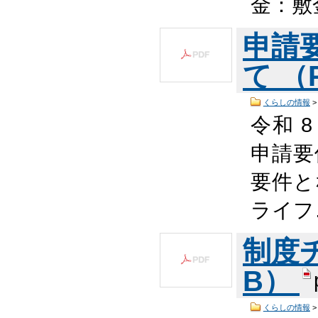
金：敷
申請
て （P
くらしの情報
令和 
申請要
要件と
ライフ
制度チ
B）
くらしの情報