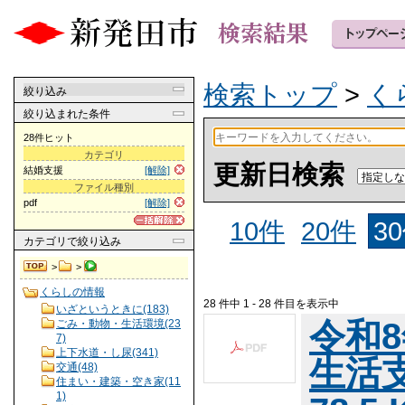
検索トップ
>
く
絞り込み
絞り込まれた条件
28件ヒット
カテゴリ
更新日検索
結婚支援
[解除]
ファイル種別
pdf
[解除]
10件
20件
3
カテゴリ
で絞り込み
>
>
くらしの情報
28 件中 1 - 28 件目を表示中
いざというときに(183)
令和
ごみ・動物・生活環境(23
7)
上下水道・し尿(341)
生活支
交通(48)
住まい・建築・空き家(11
1)