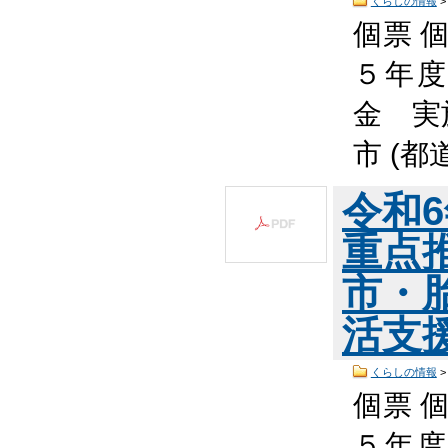
くらしの情報
個票 個
５年度
金 実
市 (都
令和
重点
市・
活支
くらしの情報
個票 個
５年度