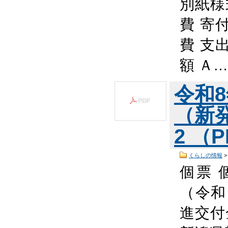
別紙様
費 寄
費 支
額 Ａ
令和
（新
2 （P
くらしの情報
個票 
（令和
進交付