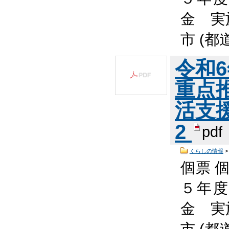
金 実
市 (都
令和
重点
活支援
2
pdf
くらしの情報
個票 個
５年度
金 実
市 (都