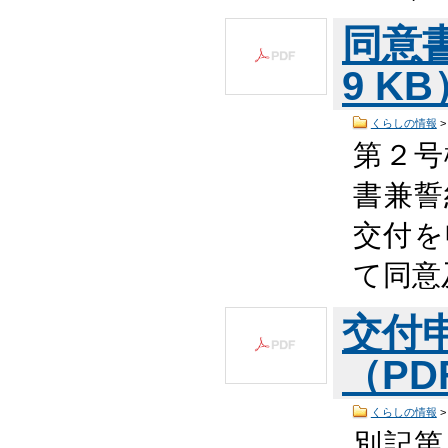
同意書
9 K
くらしの情報
第２号
書兼誓
交付を
て同意
交付
（PDF
くらしの情報
別記第