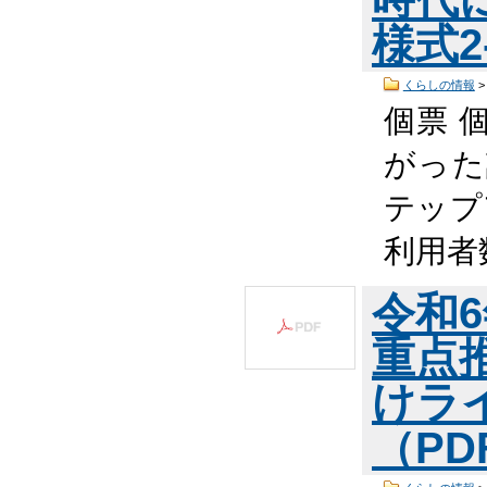
様式2
くらしの情報
個票 
がった
テップ
利用者
令和
重点
けラ
（PD