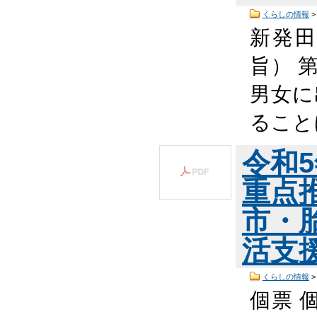
くらしの情報
新発田
旨） 
男女に
ること
令和
重点
市・
活支
くらしの情報
個票 