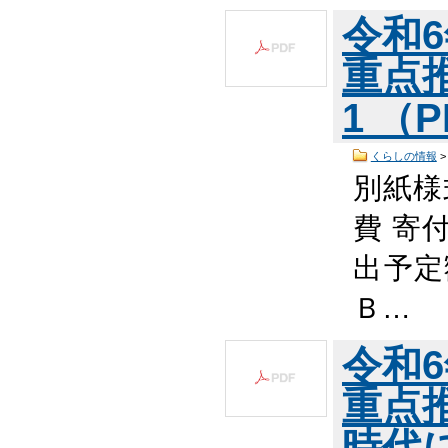
令和
重点
1 （P
くらしの情報
別紙様
費 寄
出予定
Ｂ…
令和
重点
時代