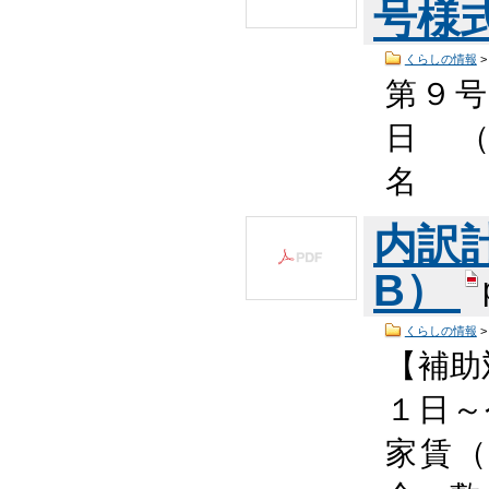
号様式
くらしの情報
第９
日 （
内訳計
B）
くらしの情報
【補助
１日～
家賃