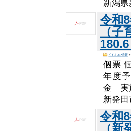
新潟県
令和
（子育
180.
くらしの情報
個票 
年度予
金 実
新発田
令和
（新