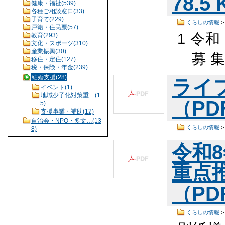
78.5
健康・福祉(539)
各種ご相談窓口(33)
子育て(229)
くらしの情報
戸籍・住民票(57)
1 令
教育(293)
文化・スポーツ(310)
産業振興(30)
募 集 
移住・定住(127)
税・保険・年金(239)
結婚支援(28)
ライフ
イベント(1)
地域少子化対策重…(1
（PDF
5)
支援事業・補助(12)
自治会・NPO・多文…(13
くらしの情報
8)
令和
重点推
（PDF
くらしの情報