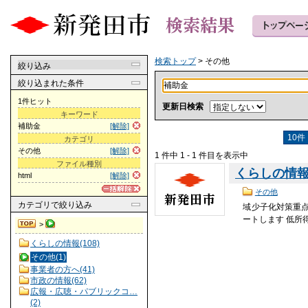
検索トップ
> その他
絞り込み
絞り込まれた条件
1件ヒット
更新日検索
キーワード
補助金
[解除]
10件
カテゴリ
その他
[解除]
1 件中 1 - 1 件目を表示中
ファイル種別
くらしの情
html
[解除]
その他
カテゴリ
で絞り込み
域少子化対策重
ートします 低所
>
くらしの情報(108)
その他(1)
事業者の方へ(41)
市政の情報(62)
広報・広聴・パブリックコ…
(2)