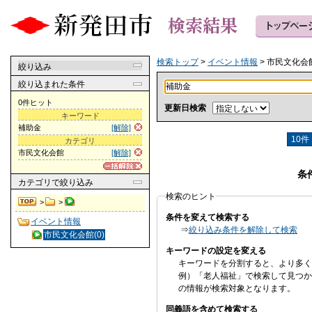
検索トップ
>
イベント情報
> 市民文化会
絞り込み
絞り込まれた条件
0件ヒット
更新日検索
キーワード
補助金
[解除]
10件
カテゴリ
市民文化会館
[解除]
条
カテゴリ
で絞り込み
検索のヒント
>
>
条件を変えて検索する
イベント情報
⇒
絞り込み条件を解除して検索
市民文化会館(0)
キーワードの設定を変える
キーワードを分割すると、より多く
例）「老人福祉」で検索して見つか
の情報が検索対象となります。
同義語を含めて検索する