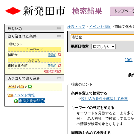
検索トップ
>
イベント情報
> 市民文化会
絞り込み
絞り込まれた条件
0件ヒット
更新日検索
キーワード
補助金
[解除]
10件
カテゴリ
市民文化会館
[解除]
条
カテゴリ
で絞り込み
検索のヒント
>
>
条件を変えて検索する
イベント情報
⇒
絞り込み条件を解除して検索
市民文化会館(0)
キーワードの設定を変える
キーワードを分割すると、より多く
例）「老人福祉」で検索して見つか
の情報が検索対象となります。
同義語を含めて検索する