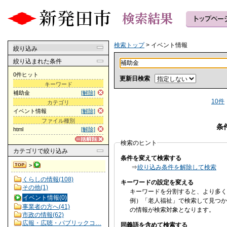
検索トップ
> イベント情報
絞り込み
絞り込まれた条件
0件ヒット
更新日検索
キーワード
補助金
[解除]
10件
カテゴリ
イベント情報
[解除]
ファイル種別
条
html
[解除]
検索のヒント
カテゴリ
で絞り込み
条件を変えて検索する
>
⇒
絞り込み条件を解除して検索
くらしの情報(108)
キーワードの設定を変える
その他(1)
キーワードを分割すると、より多く
イベント情報(0)
例）「老人福祉」で検索して見つか
事業者の方へ(41)
の情報が検索対象となります。
市政の情報(62)
広報・広聴・パブリックコ…
同義語を含めて検索する