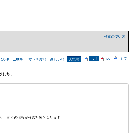
検索の使い方
html
pdf
全て
50件
100件
マッチ度順
新しい順
人気順
でした。
なり、多くの情報が検索対象となります。