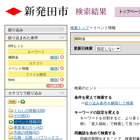
検索トップ
> イベント情報
絞り込み
絞り込まれた条件
0件ヒット
更新日検索
キーワード
補助金
[解除]
カテゴリ
イベント情報
[解除]
ファイル種別
html
[解除]
検索のヒント
カテゴリ
で絞り込み
条件を変えて検索する
>
⇒
絞り込み条件を解除して検索
くらしの情報(108)
キーワードの設定を変える
その他(1)
キーワードを分割すると、より多く
イベント情報(0)
例）「老人福祉」で検索して見つか
事業者の方へ(41)
市政の情報(62)
同義語を含めて検索する
広報・広聴・パブリックコ…
同義語展開をすることで、検索対象