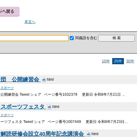
本文へ
同義語を含む
10件
20件
30件
援団 公開練習会
html
>
スポーツ
開練習会 Tweet シェア ページ番号1032379 更新日 令和8年7月21日 …
たスポーツフェスタ
html
>
スポーツ
ツフェスタ Tweet シェア ページ番号1007449 更新日 令和8年7月23日…
解読研修会設立40周年記念講演会
html