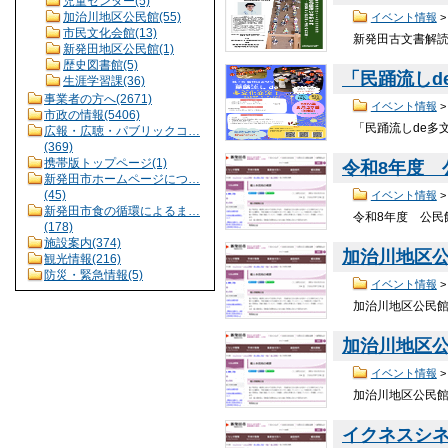
児童センター(5)
加治川地区公民館(55)
イベント情報
市民文化会館(13)
新発田古文書解読研
新発田地区公民館(1)
歴史図書館(5)
「民踊流しd
生涯学習課(36)
事業者の方へ(2671)
イベント情報
市政の情報(5406)
「民踊流しde多文
広報・広聴・パブリックコ…
(369)
携帯版トップページ(1)
令和8年度
新発田市ホームページにつ…
(45)
イベント情報
新発田市食の循環によるま…
令和8年度 公民館
(178)
施設案内(374)
加治川地区公
観光情報(216)
防災・緊急情報(5)
イベント情報
加治川地区公民館ガ
加治川地区
イベント情報
加治川地区公民館ガ
イクネスシ