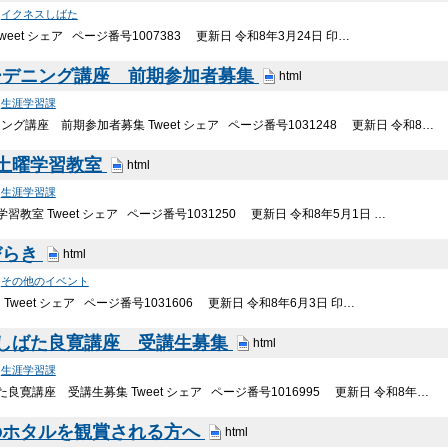
>
イクネスしばた
weet シェア ページ番号1007383 更新日 令和8年3月24日 印…
ーデニング講座 前期参加者募集
html
>
生涯学習課
グ講座 前期参加者募集 Tweet シェア ページ番号1031248 更新日 令和8…
 土曜学習教室
html
>
生涯学習課
習教室 Tweet シェア ページ番号1031250 更新日 令和8年5月1日 …
びらき
html
>
その他のイベント
Tweet シェア ページ番号1031606 更新日 令和8年6月3日 印…
 しばた良寛講座 受講生募集
html
>
生涯学習課
良寛講座 受講生募集 Tweet シェア ページ番号1016995 更新日 令和8年…
のホタルを観賞される方へ
html