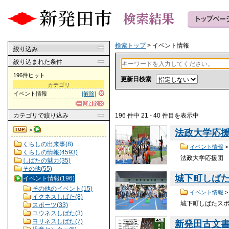
検索トップ
> イベント情報
絞り込み
絞り込まれた条件
196件ヒット
更新日検索
カテゴリ
イベント情報
[解除]
196 件中 21 - 40 件目を表示中
カテゴリ
で絞り込み
>
法政大学応
くらしの出来事(8)
イベント情報
くらしの情報(4593)
法政大学応援団 公
しばたの魅力(35)
その他(55)
城下町しば
イベント情報(196)
その他のイベント(15)
イベント情報
イクネスしばた(8)
城下町しばたスポー
スポーツ(33)
ユウネスしばた(3)
ヨリネスしばた(7)
新発田古文書