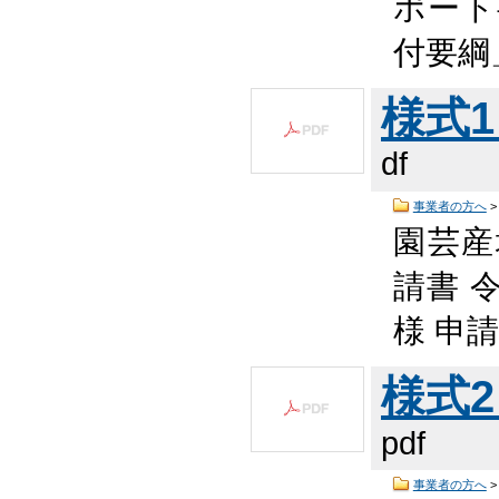
ポート
付要綱
様式1 
df
事業者の方へ
園芸産
請書
様 申請
様式2 
pdf
事業者の方へ