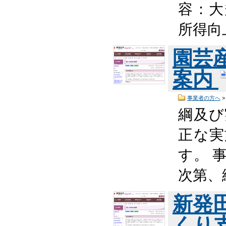
容：大
所得向
園芸
案内
事業者の方へ
綱及び
正な実
す。 
次第、
新発
くり