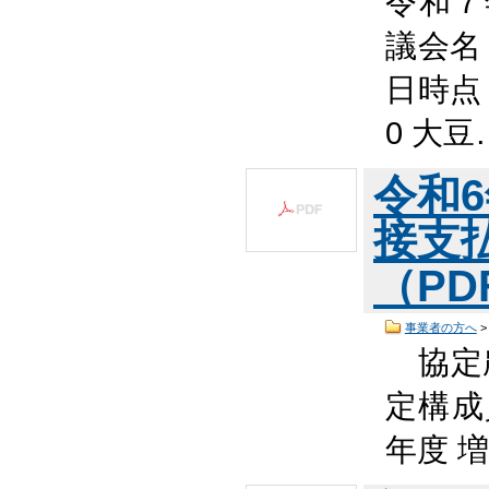
令和７
議会名
日時点 
0 大豆
令和
接支
（PDF
事業者の方へ
協定
定構成員
年度 