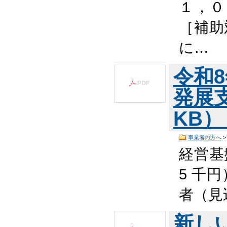
１，０
［補助
に…
令和
発展支
KB
事業者の方へ
経営基
5 千
者（見
新し