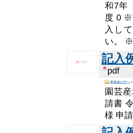
和7年
度 0
入して
い。 
記入例 
pdf
事業者の方へ
園芸産
請書
様 申
記入例 