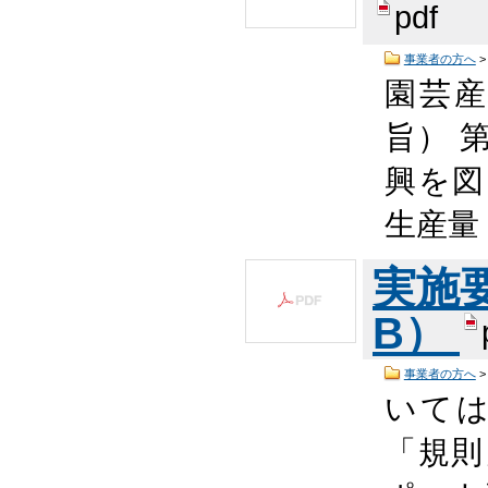
pdf
事業者の方へ
園芸
旨） 
興を図
生産量
実施要領
B）
事業者の方へ
いては
「規則