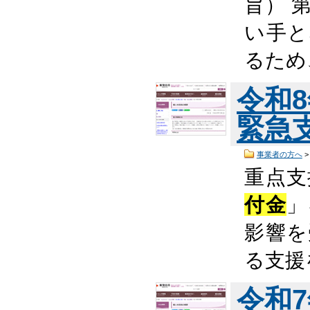
旨） 
い手と
るため
令和
緊急
事業者の方へ
重点支
付金
」
影響を
る支援
令和