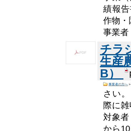
績報告
作物・
事業者
チラ
生産農
B）
事業者の方へ
さい。
際に雑
対象者
から10