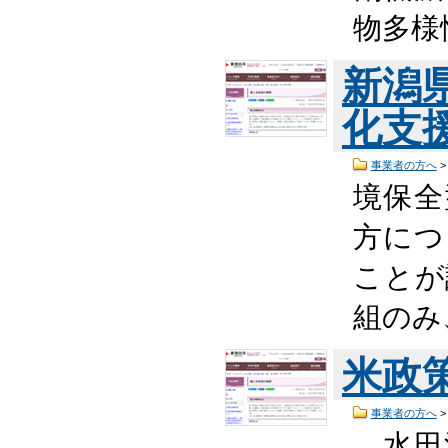
物多様
新潟
化支
事業者の方へ
境保全
方につ
ことが
組のみ
米政
事業者の方へ
、水田