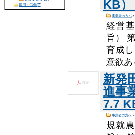
KB
雇用・労働(7)
事業者の方へ
経営
旨） 
育成し
意欲あ
新発
進事
7.7 
事業者の方へ
規就