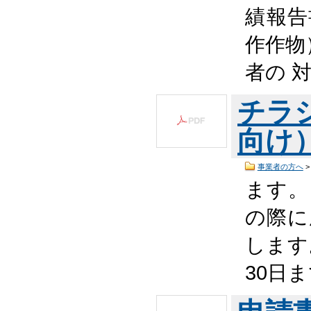
績報告
作作物
者の 
チラ
向け）
事業者の方へ
ます。
の際に
します
30日