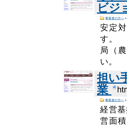
ビジ
事業者の方へ
安定
す。 
局（
い。 
担い
業
ht
事業者の方へ
経営基
営面積