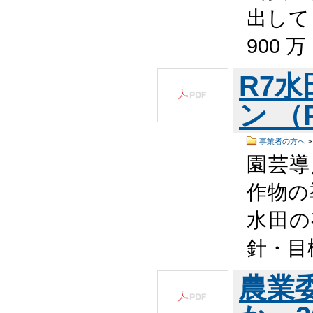
出してく
900 万
R7
ン （P
事業者の方へ
園芸導
作物の
水田の
針・目
農業