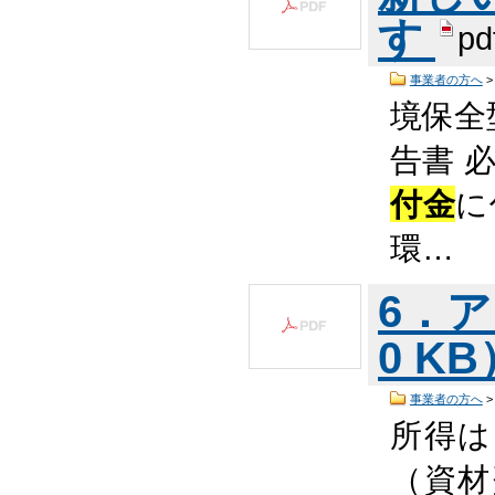
す
pd
事業者の方へ
境保全
告書 必
付金
に
環…
6．ア
0 K
事業者の方へ
所得は
（資材