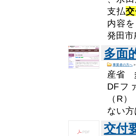
支払
交
内容を
発田市
多面
事業者の方へ
産省 
DFフ
（R）
ない方
交付要