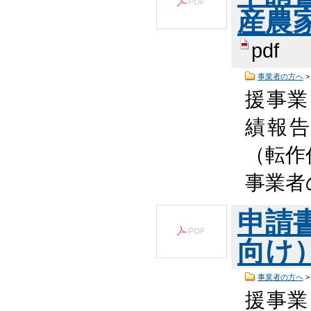
産農家
pdf
事業者の方へ
援事業
績報
（転作
事業者
申請
向け）
事業者の方へ
援事業