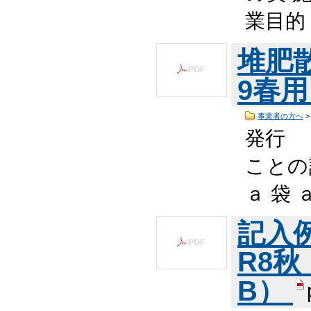
業目
堆肥
9春用＞
事業者の方へ
発行
ことの
ａ 袋 
記入
R8秋・
B）