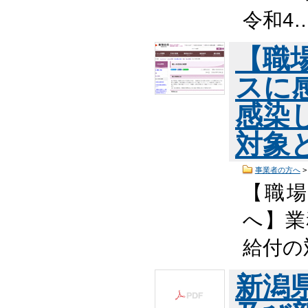
令和4
【職
スに
感染
対象
事業者の方へ
【職
へ】業
給付の
新潟