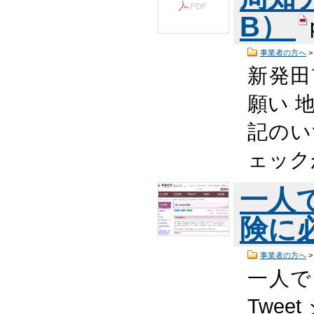
B）
事業者の方へ
新発田
願い 地
記のい
ェック
一人
険に
事業者の方へ
一人で
Twee