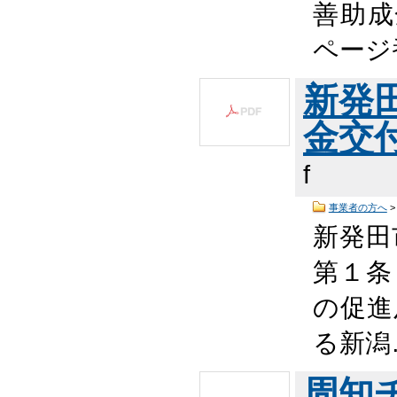
善助成
ページ番
新発
金交付
f
事業者の方へ
新発田
第１条
の促進
る新潟
周知チ