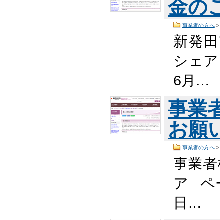
金の
事業者の方へ
新発田
シェア
6月…
事業
お願
事業者の方へ
事業者
ア ペー
日…