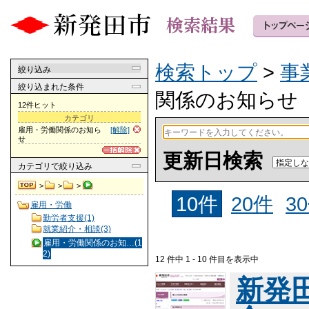
検索トップ
>
事
絞り込み
絞り込まれた条件
関係のお知らせ
12件ヒット
カテゴリ
雇用・労働関係のお知ら
[解除]
せ
更新日検索
カテゴリ
で絞り込み
>
>
>
10件
20件
3
雇用・労働
勤労者支援(1)
就業紹介・相談(3)
雇用・労働関係のお知…(1
2)
12 件中 1 - 10 件目を表示中
新発