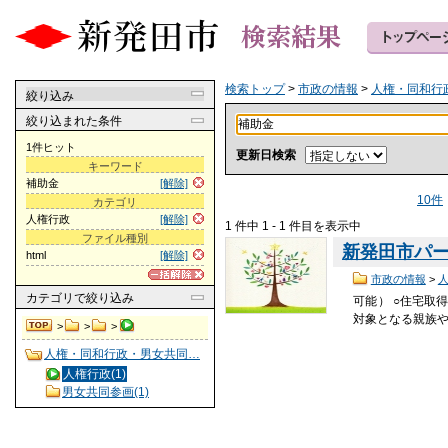
検索トップ
>
市政の情報
>
人権・同和行
絞り込み
絞り込まれた条件
1件ヒット
更新日検索
キーワード
補助金
[解除]
10件
カテゴリ
人権行政
[解除]
1 件中 1 - 1 件目を表示中
ファイル種別
新発田市パ
html
[解除]
市政の情報
>
カテゴリ
で絞り込み
可能） ○住宅取
対象となる親族
>
>
>
人権・同和行政・男女共同…
人権行政(1)
男女共同参画(1)