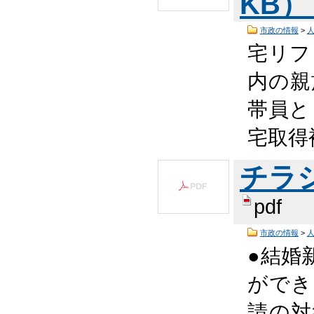
KB
市政の情報
>
宅リフ
内の親
帯員と
宅取得
チラシ 
pdf
市政の情報
>
●結婚
ができ
請の対