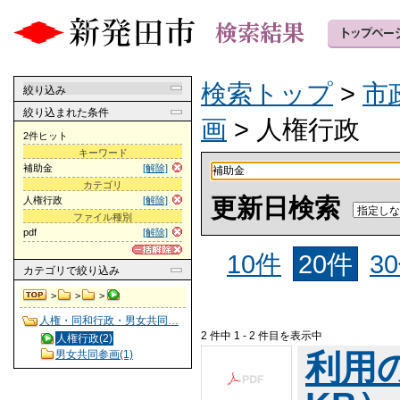
検索トップ
>
市
絞り込み
絞り込まれた条件
画
> 人権行政
2件ヒット
キーワード
補助金
[解除]
カテゴリ
更新日検索
人権行政
[解除]
ファイル種別
pdf
[解除]
10件
20件
3
カテゴリ
で絞り込み
>
>
>
人権・同和行政・男女共同…
2 件中 1 - 2 件目を表示中
人権行政(2)
男女共同参画(1)
利用の