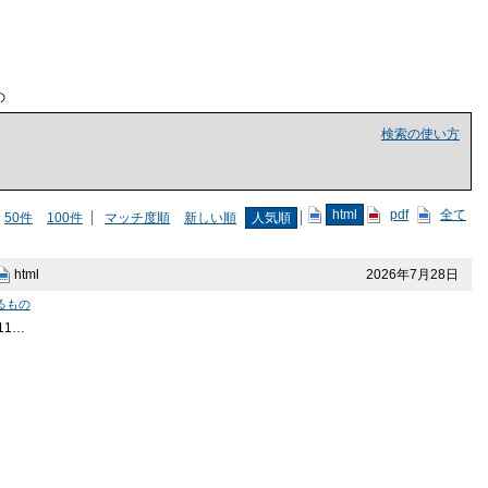
の
検索の使い方
html
pdf
全て
50件
100件
マッチ度順
新しい順
人気順
2026年7月28日
html
るもの
11…