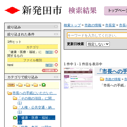
検索トップ
>
市政の情報
>
市長室
>
市長
絞り込み
絞り込まれた条件
1件ヒット
更新日検索
カテゴリ
「健康・医療・福祉」に
[解除]
関するもの
ファイル種別
1 件中 1 - 1 件目を表示中
html
[解除]
「市長への手
カテゴリ
で絞り込み
市政の情報
>
「市長への手紙」ご
>
>
>
>
市長への手紙にいただいた…
「その他の項目」に関…
(1)
「人権・公共交通・納…
(1)
「健康・医療・福祉」…
(1)