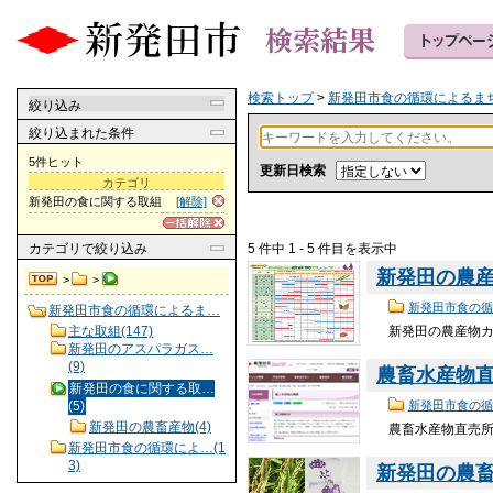
検索トップ
>
新発田市食の循環によるま
絞り込み
絞り込まれた条件
5件ヒット
更新日検索
カテゴリ
新発田の食に関する取組
[解除]
5 件中 1 - 5 件目を表示中
カテゴリ
で絞り込み
新発田の農
>
>
新発田市食の循
新発田市食の循環によるま…
新発田の農産物カレ
主な取組(147)
新発田のアスパラガス…
(9)
農畜水産物
新発田の食に関する取…
(5)
新発田市食の循
新発田の農畜産物(4)
農畜水産物直売所 
新発田市食の循環によ…(1
3)
新発田の農