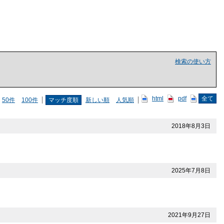
検索の使い方
html
pdf
全て
50件
100件
マッチ度順
新しい順
人気順
2018年8月3日
2025年7月8日
2021年9月27日