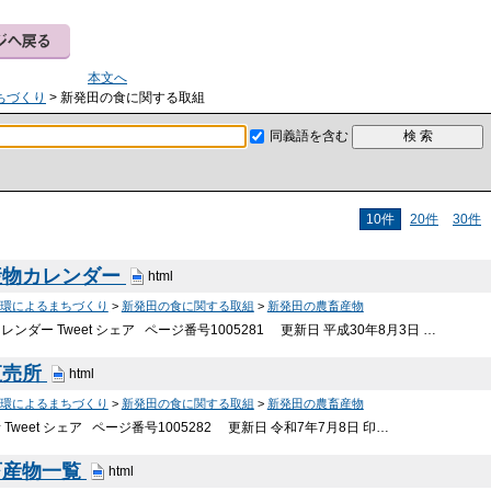
本文へ
ちづくり
> 新発田の食に関する取組
同義語を含む
10件
20件
30件
産物カレンダー
html
環によるまちづくり
>
新発田の食に関する取組
>
新発田の農畜産物
ンダー Tweet シェア ページ番号1005281 更新日 平成30年8月3日 …
直売所
html
環によるまちづくり
>
新発田の食に関する取組
>
新発田の農畜産物
Tweet シェア ページ番号1005282 更新日 令和7年7月8日 印…
畜産物一覧
html