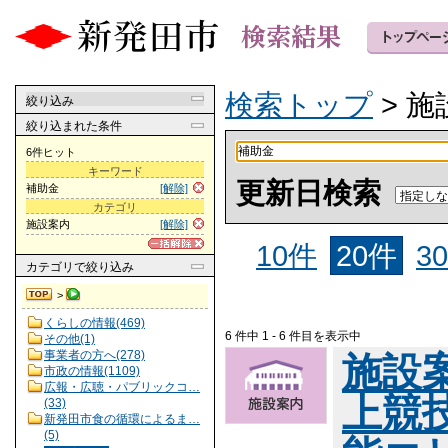
検索トップ
> 施
絞り込み
絞り込まれた条件
6件ヒット
キーワード
更新日検索
補助金
[解除]
カテゴリ
施設案内
[解除]
10件
20件
3
カテゴリ
で絞り込み
>
くらしの情報(469)
6 件中 1 - 6 件目を表示中
その他(1)
事業者の方へ(278)
施設
市政の情報(1109)
広報・広聴・パブリックコ…
上競
(33)
新発田市食の循環によるま…
(5)