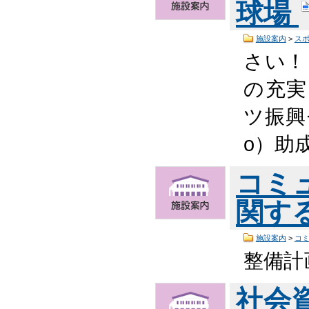
球場
施設案内
>
ス
さい！ 
の充実
ツ振興
o）助
コミ
関す
施設案内
>
コ
整備計
社会