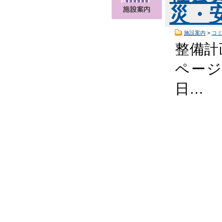
災・
施設案内
>
コ
整備計
ページ
日…