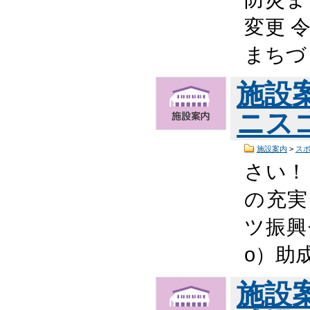
変更 令
まちづ
施設
ニス
施設案内
>
ス
さい！ 
の充実
ツ振興
o）助
施設