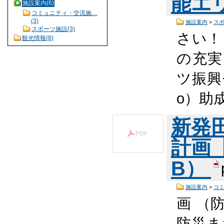
能エ
施設案内(6)
コミュニティ・交流施…
(3)
施設案内
>
ス
スポーツ施設(3)
さい！ 
観光情報(8)
の充実
ツ振興
o）助
新発
計画【
B）
施設案内
>
コ
画 （
防災ま