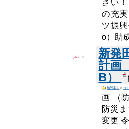
さい！ 
の充実
ツ振興
o）助
新発
計画【
B）
施設案内
>
コ
画 （
防災ま
変更 令