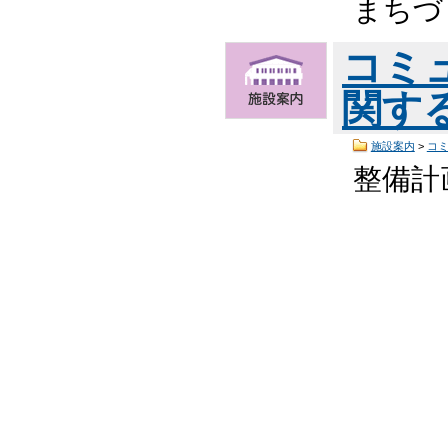
まちづ
コミ
関す
施設案内
>
コ
整備計