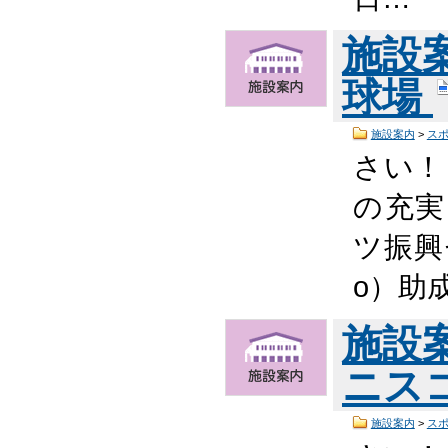
施設
球場
施設案内
>
ス
さい！ 
の充実
ツ振興
o）助
施設
ニス
施設案内
>
ス