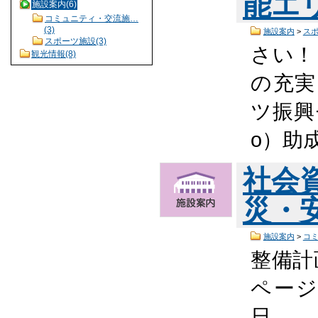
能エ
施設案内(6)
コミュニティ・交流施…
(3)
施設案内
>
ス
スポーツ施設(3)
さい！ 
観光情報(8)
の充実
ツ振興
o）助
社会
災・
施設案内
>
コ
整備計
ページ
日…