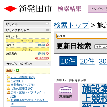
検索トップ
> 施
絞り込み
絞り込まれた条件
6件ヒット
キーワード
更新日検索
補助金
[解除]
カテゴリ
施設案内
[解除]
10件
20件
3
カテゴリ
で絞り込み
>
くらしの情報(469)
6 件中 1 - 6 件目を表示中
その他(1)
事業者の方へ(278)
施設
市政の情報(1109)
広報・広聴・パブリックコ…
上競
(33)
新発田市食の循環によるま…
(5)