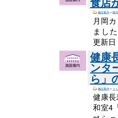
食店
施設案内
>
観
月岡カ
ました 
更新日
健康
ンタ
ら」
施設案内
>
コ
健康長
和室4