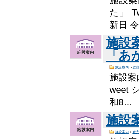
た」 T
新日 
施設
「あ
施設案内
>
教
施設案
weet
和8…
施設
施設案内
>
観