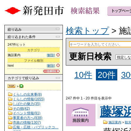
検索トップ
> 施
絞り込み
絞り込まれた条件
247件ヒット
カテゴリ
更新日検索
施設案内
[解除]
ファイル種別
html
[解除]
10件
20件
3
カテゴリ
で絞り込み
>
くらしの出来事(8)
247 件中 1 - 20 件目を表示中
くらしの情報(1655)
しばたの魅力(35)
藤塚
その他(42)
イベント情報(91)
事業者の方へ(938)
市政の情報(1307)
施設案内
>
観
広報・広聴・パブリックコ…