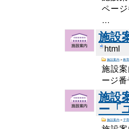
ページ番
…
施設
html
施設案内
>
教
施設案
ージ番号
施設
ー「
施設案内
>
子
施設案