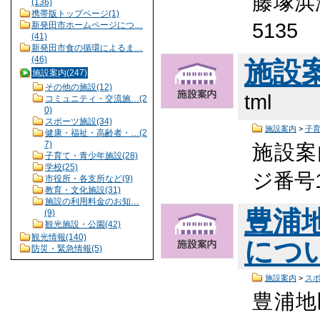
藤塚浜海
(136)
携帯版トップページ(1)
5135
新発田市ホームページにつ…
(41)
新発田市食の循環によるま…
(46)
施設
施設案内(247)
その他の施設(12)
tml
コミュニティ・交流施…(2
0)
スポーツ施設(34)
施設案内
>
子
健康・福祉・高齢者・…(2
7)
施設案
子育て・青少年施設(28)
学校(25)
ジ番号1
市役所・各支所など(9)
教育・文化施設(31)
施設の利用料金のお知…
豊浦
(9)
観光施設・公園(42)
観光情報(140)
につ
防災・緊急情報(5)
施設案内
>
ス
豊浦地