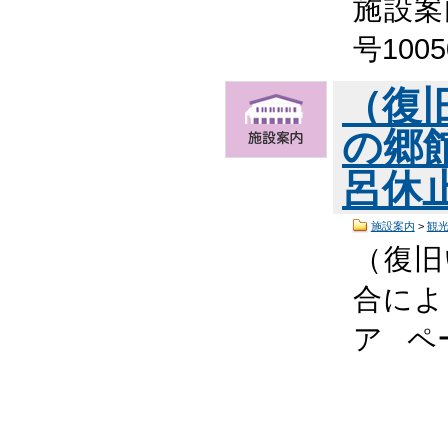
施設案
号100
（復
の郷
呂休
施設案内
>
観
（復旧
合によ
ア ペ