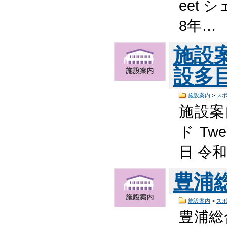
eet 
8年…
施設
設多
施設案内
>
ス
施設案
ド Tw
日 令
豊浦
施設案内
>
ス
豊浦総