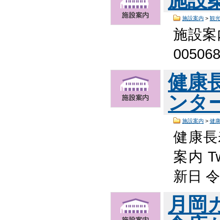
施設
施設案内
>
観
施設案
0050
健康
ンタ
施設案内
>
健
健康長
案内 T
新日 
月岡