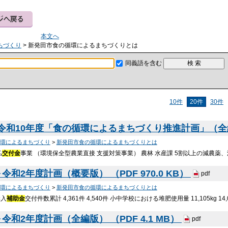
本文へ
ちづくり
> 新発田市食の循環によるまちづくりとは
同義語を含む
10件
20件
30件
令和10年度「食の循環によるまちづくり推進計画」（全編版）
環によるまちづくり
>
新発田市食の循環によるまちづくりとは
払
交付金
事業 （環境保全型農業直接 支援対策事業） 農林 水産課 5割以上の減農薬
令和2年度計画（概要版） （PDF 970.0 KB）
pdf
環によるまちづくり
>
新発田市食の循環によるまちづくりとは
購入
補助金
交付件数累計 4,361件 4,540件 小中学校における堆肥使用量 11,105kg 14,
令和2年度計画（全編版） （PDF 4.1 MB）
pdf