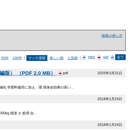
検索の使い方
html
pdf
全て
50件
100件
マッチ度順
新しい順
人気順
 （PDF 2.0 MB）
2025年3月31日
pdf
、減化 学肥料栽培に加え、環 境保全効果の高い…
2018年1月24日
000kg 残渣 さ 処理 自…
2018年1月24日