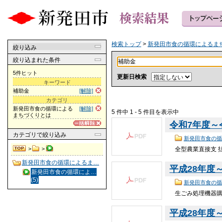
検索トップ
>
新発田市食の循環によるま
絞り込み
絞り込まれた条件
5件ヒット
更新日検索
キーワード
補助金
[解除]
カテゴリ
新発田市食の循環による
[解除]
5 件中 1 - 5 件目を表示中
まちづくりとは
令和7年度～
カテゴリ
で絞り込み
新発田市食の循
全型農業直接支 
>
>
新発田市食の循環によるま…
平成28年度～
新発田市食の循環によ…
(5)
新発田市食の循
生ごみ処理機器
平成28年度～