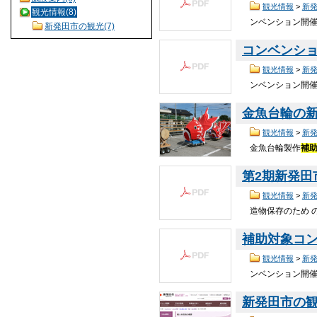
観光情報
>
新
観光情報(8)
ンベンション開
新発田市の観光(7)
コンベンシ
観光情報
>
新
ンベンション開
金魚台輪の
観光情報
>
新
金魚台輪製作
補
第2期新発田市
観光情報
>
新
造物保存のため 
補助対象コンベ
観光情報
>
新
ンベンション開
新発田市の