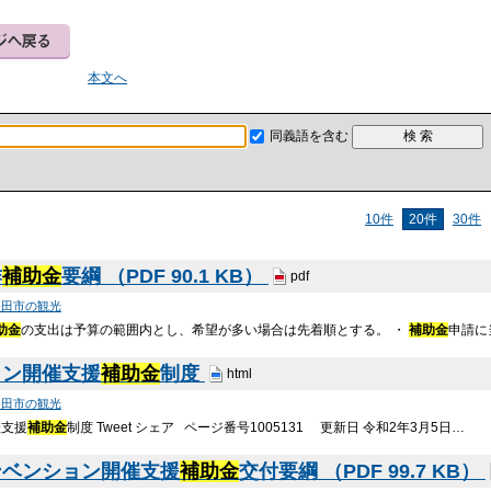
本文へ
同義語を含む
10件
20件
30件
作
補助金
要綱 （PDF 90.1 KB）
pdf
発田市の観光
助金
の支出は予算の範囲内とし、希望が多い場合は先着順とする。 ・
補助金
申請に
ョン開催支援
補助金
制度
html
発田市の観光
催支援
補助金
制度 Tweet シェア ページ番号1005131 更新日 令和2年3月5日…
ンベンション開催支援
補助金
交付要綱 （PDF 99.7 KB）