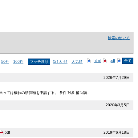
検索の使い方
html
pdf
全て
50件
100件
マッチ度順
新しい順
人気順
2026年7月29日
当っては概ねの積算額を申請する。 条件 対象 補助額…
2020年3月5日
2019年6月18日
pdf