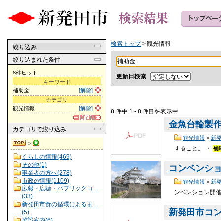
検索トップ
> 観光情報
絞り込み
絞り込まれた条件
8件ヒット
更新日検索
キーワード
補助金
[解除]
カテゴリ
観光情報
[解除]
8 件中 1 - 8 件目を表示中
金魚台輪製
カテゴリ
で絞り込み
観光情報
>
新
>
すること。 ・
補
くらしの情報(469)
その他(1)
コンベンシ
事業者の方へ(278)
市政の情報(1109)
観光情報
>
新
広報・広聴・パブリックコ…
ンベンション開
(33)
新発田市食の循環によるま…
新発田市コ
(5)
施設案内(6)