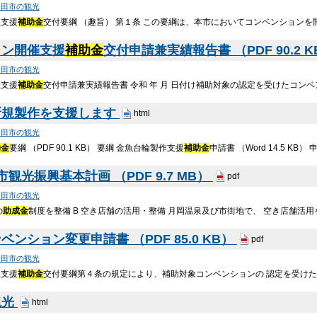
発田市の観光
催支援
補助金
交付要綱 （趣旨） 第１条 この要綱は、本市においてコンベンション
ョン開催支援
補助金
交付申請兼実績報告書 （PDF 90.2 
発田市の観光
催支援
補助金
交付申請兼実績報告書 令和 年 月 日付け補助対象の認定を受けたコン
新規製作を支援します
html
発田市の観光
助金
要綱 （PDF 90.1 KB） 要綱 金魚台輪製作支援
補助金
申請書 （Word 14.5 KB）
観光振興基本計画 （PDF 9.7 MB）
pdf
発田市の観光
の
助成金
制度を整備 B 空き店舗の活用・整備 月岡温泉及び市街地で、 空き店舗活用を
ンション変更申請書 （PDF 85.0 KB）
pdf
発田市の観光
催支援
補助金
交付要綱第４条の規定により、補助対象コンベンションの 認定を受けた
観光
html