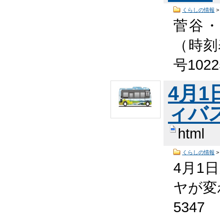
くらしの情報
菅谷
（時刻
号102
4月
ィバ
html
くらしの情報
4月1
ヤが変わ
5347