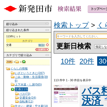
検索トップ
>
く
絞り込み
絞り込まれた条件
113件ヒット
カテゴリ
更新日検索
交通
[解除]
カテゴリ
で絞り込み
10件
20件
3
>
>
くらしの情報
いざというときに(287)
ごみ・動物・生活環境(39
113 件中 1 - 30 件目を表示中
6)
上下水道・し尿(565)
バス
交通(113)
バス(73)
決済
交通安全(24)
自転車(11)
住まい・建築・空き家(18