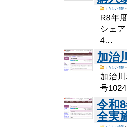
くらしの情報
R8年
シェア
4…
加治
くらしの情報
加治川
号102
令和
全実
くらしの情報