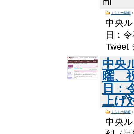
ml
くらしの情報
中央ル
日：令
Twee
中央
曜、
日：
上げ
くらしの情報
中央ル
刻（最