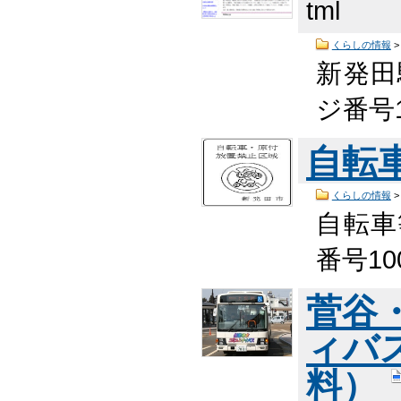
tml
くらしの情報
新発田
ジ番号1
自転
くらしの情報
自転車
番号10
菅谷
ィバ
料）