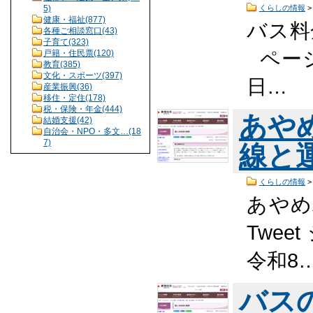
5)
くらしの情報
健康・福祉(877)
バス料
各種ご相談窓口(43)
子育て(323)
ページ
戸籍・住民票(120)
教育(385)
文化・スポーツ(397)
日…
産業振興(36)
移住・定住(178)
税・保険・年金(444)
あや
結婚支援(42)
自治会・NPO・多文…(18
7)
線と
くらしの情報
あやめ
Twee
令和8
バス