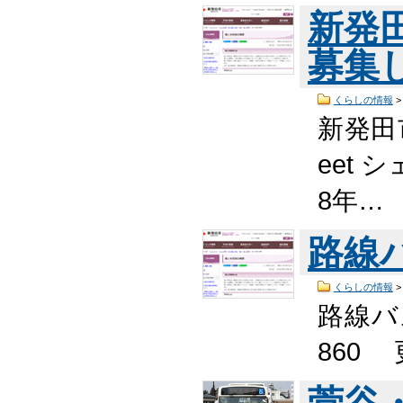
新発
募集
くらしの情報
新発田
eet 
8年…
路線
くらしの情報
路線バス
860