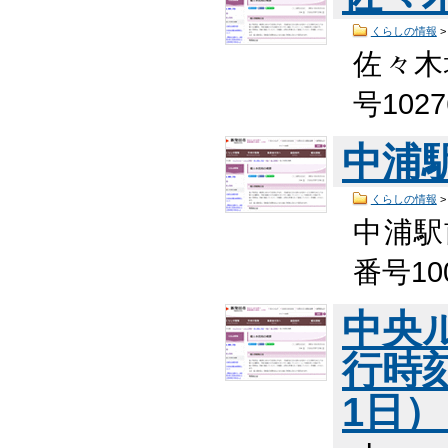
くらしの情報
佐々木
号102
中浦
くらしの情報
中浦駅
番号10
中央
行時
1日