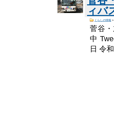
菅谷
ィバ
くらしの情報
菅谷・
中 Tw
日 令