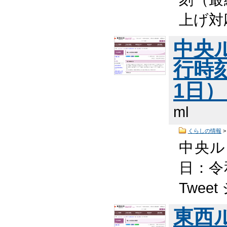
上げ対応
中央
行時
1日
ml
くらしの情報
中央ル
日：令
Twee
東西