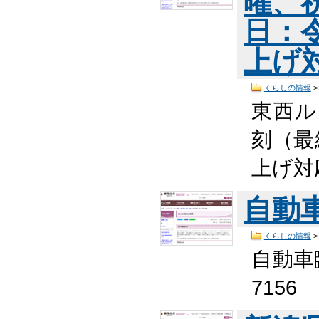
曜、
日：
上げ
くらしの情報
東西ル
刻（最
上げ対応
自動
くらしの情報
自動車臨
7156