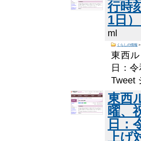
行時
1日
ml
くらしの情報
東西ル
日：令
Twee
東西
曜、
日：
上げ