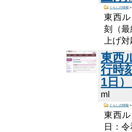
くらしの情報
東西ル
刻（最
上げ対応
東西
行時
1日
ml
くらしの情報
東西ル
日：令