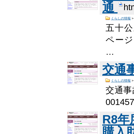
通
ht
くらしの情報
五十公
ページ
…
交通
くらしの情報
交通事
0014
R8
購入