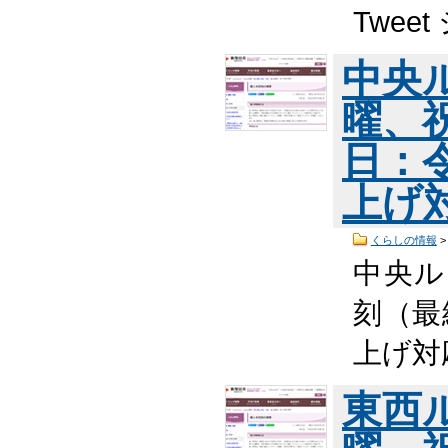
Twee
中央
曜、
日：
上げ
くらしの情報
中央ル
刻（最
上げ対応
東西