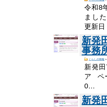
令和8
ました 
更新日
新発
事務
くらしの情報
新発田
ア ペー
0…
新発