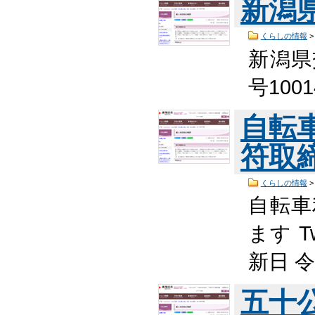
新潟
くらしの情報
新潟県
号100
自転
符取
くらしの情報
自転車
ます T
新日 
五十