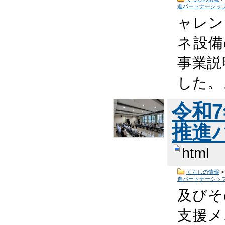
進パートナーシッ
ャレン
ネ設備
事業説
した。
令和
推進
html
くらしの情報
進パートナーシッ
及びそ
支援メ