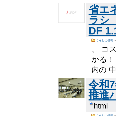
省エ
ラシ（
DF 1
くらしの情報
、 コ
かる！ 
内の 中
令和
推進
html
くらしの情報