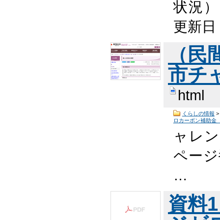
状況） 
更新日
（民
市チ
html
くらしの情報
ロカーボン補助金
ャレン
ページ番
…
資料