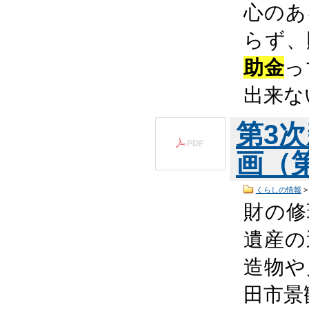
心のあ
らず、
助金
っ
出来な
第3
画（第
くらしの情報
財の修
遺産の
造物や
田市景