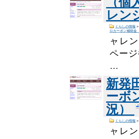
（個
レン
くらしの情報
ロカーボン補助金
ャレン
ページ番
…
新発
ーボ
況）
くらしの情報
ャレン