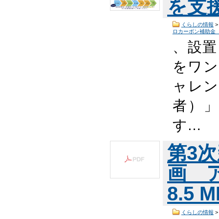
を支
くらしの情報
ロカーボン補助金
、設置
をワン
ャレン
者）
す…
第3
画 
8.5 
くらしの情報