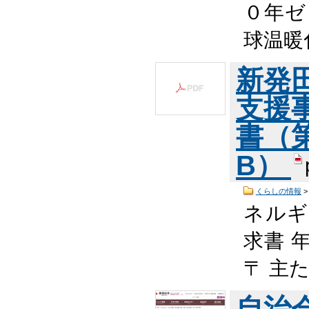
０年ゼ
球温暖
新発
支援
書（第
B）
くらしの情報
ネルギ
求書 
〒 主た
自治