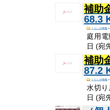
補助
68.3
くらしの情報
庭用電
日 (宛
補助
87.2
くらしの情報
水切り
日 (宛