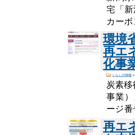
宅「新
カーボ
環境
再エ
化事
くらしの情報
炭素移
事業）
ージ番号
再エ