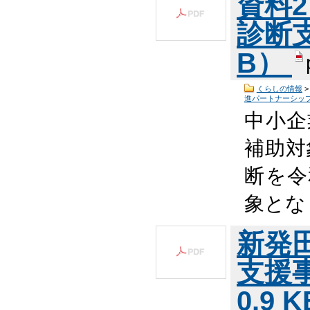
資料
診断
B）
くらしの情報
進パートナーシッ
中小企
補助対
断を令
象とな
新発
支援
0.9 