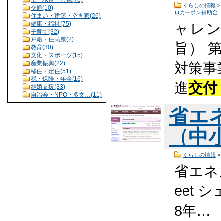
くらしの情報
交通(10)
ロカーボン補助金
住まい・建築・空き家(26)
ャレ
健康・福祉(75)
子育て(32)
戸籍・住民票(2)
旨） 
教育(30)
文化・スポーツ(15)
対策事
産業振興(22)
移住・定住(51)
税・保険・年金(16)
進
交付
結婚支援(33)
自治会・NPO・多文…(11)
省エ
（中
くらしの情報
省エネ
eet 
8年…