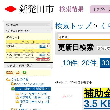
検索トップ
>
く
絞り込み
絞り込まれた条件
48件ヒット
キーワード
更新日検索
補助金
[解除]
カテゴリ
ごみ・動物・生活環境
[解除]
10件
20件
3
カテゴリ
で絞り込み
>
>
くらしの情報
48 件中 1 - 30 件目を表示中
いざというときに(18)
ごみ・動物・生活環境(48)
補助
ごみ・リサイクル(6)
有害鳥獣・外来生…(3)
3.5 
脱炭素ポータル（…(3
8)
上下水道・し尿(76)