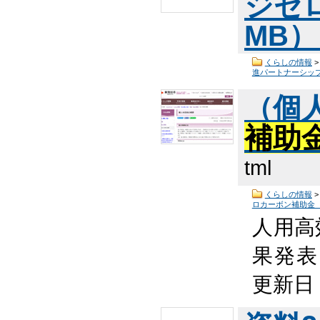
ジゼ
MB
くらしの情報
進パートナーシッ
（個
補助
tml
くらしの情報
ロカーボン補助金
人用高
果発表 
更新日