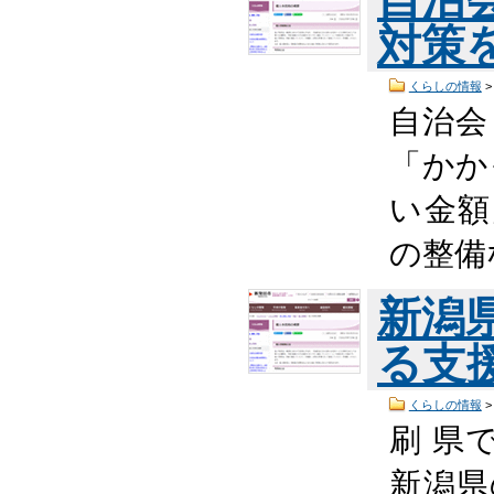
対策
くらしの情報
自治会
「かか
い金額
の整備
新潟
る支
くらしの情報
刷 県
新潟県