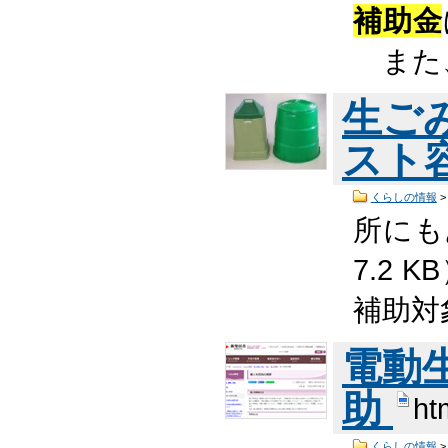
補助金
また、
生ご
スト
くらしの情報
所に
7.2 K
補助対
電動
助
ht
くらしの情報