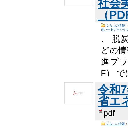
社会
（PDF
くらしの情報
進パートナーシッ
、 脱
どの情
進プラ
F） 
令和7
省エネ
pdf
くらしの情報