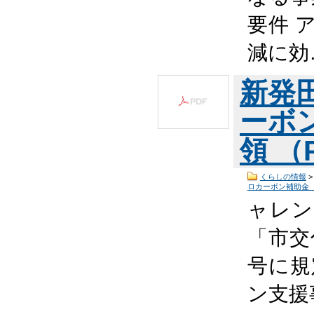
要件 
減に効
新発
ーボ
領 （P
くらしの情報
ロカーボン補助金
ャレン
「市交
号に規
ン支援