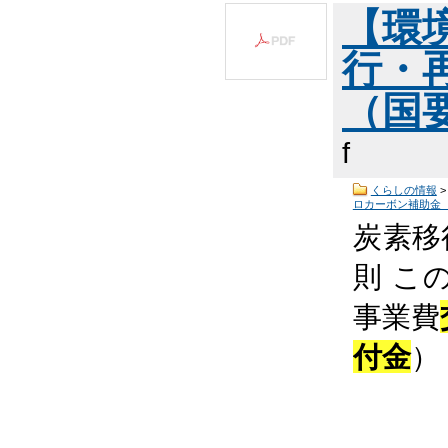
【環
行・
（国要
f
くらしの情報
ロカーボン補助金
炭素移
則 こ
事業費
付金
）