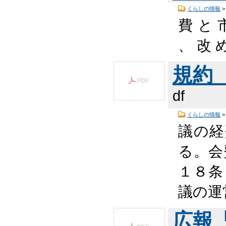
くらしの情報
費 と 
、 改 
規約 （
df
くらしの情報
議の経
る。会
１８条
議の運
広報