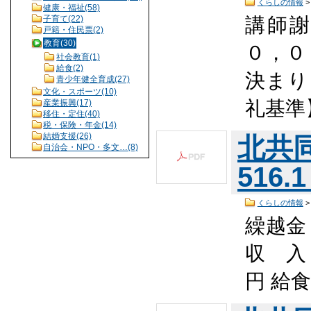
くらしの情報
健康・福祉(58)
講師謝
子育て(22)
戸籍・住民票(2)
教育(30)
０，０
社会教育(1)
給食(2)
決まり
青少年健全育成(27)
文化・スポーツ(10)
礼基準
産業振興(17)
移住・定住(40)
税・保険・年金(14)
結婚支援(26)
北共同
自治会・NPO・多文…(8)
516.
くらしの情報
繰越金
収 入 
円 給食