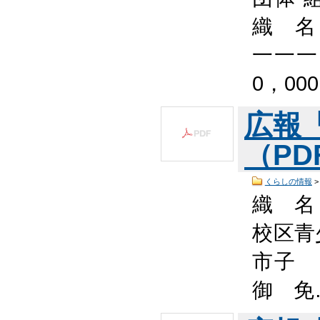
織 
一一一
0，00
広報
（PDF
くらしの情報
織 名
校区青
市子 
御 免