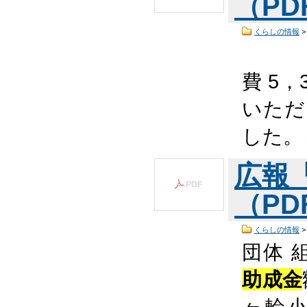
（PDF
くらしの情報
¶
費 5，
いただ
した。
広報
（PDF
くらしの情報
団体 
助成金
ヶ輪小