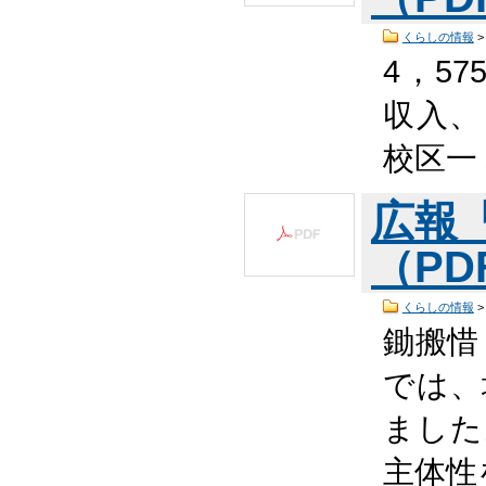
くらしの情報
4，57
収入、 
校区一
広報
（PDF
くらしの情報
鋤搬惜
では、
ました
主体性