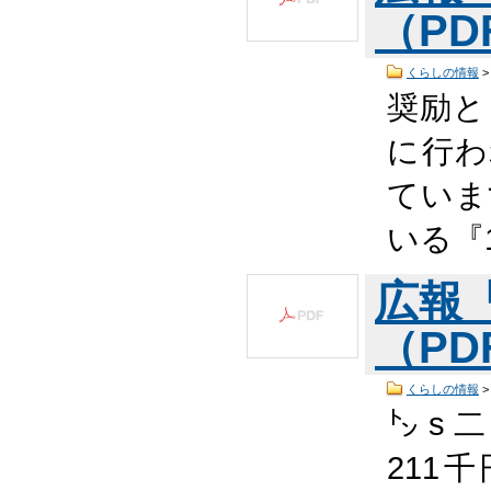
（PDF
くらしの情報
奨励と
に行わ
ていま
いる『
広報
（PDF
くらしの情報
㌧ s
21