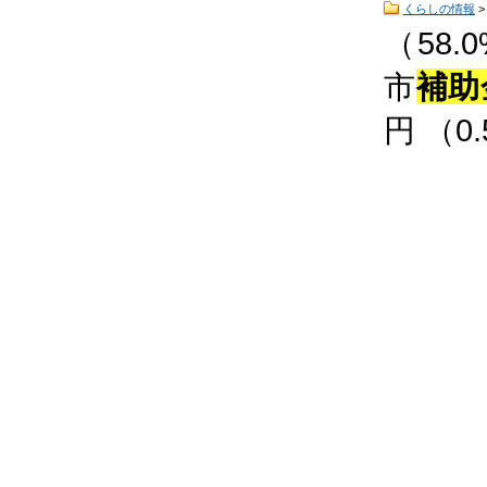
くらしの情報
（58.
市
補助
円 （0