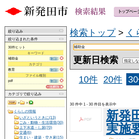
検索トップ
>
く
絞り込み
絞り込まれた条件
30件ヒット
キーワード
更新日検索
補助金
[解除]
カテゴリ
教育
[解除]
ファイル種別
10件
20件
3
pdf
[解除]
カテゴリ
で絞り込み
>
>
30 件中 1 - 30 件目を表示中
新発
くらしの情報
いざというときに(13)
ごみ・動物・生活環境(30)
実施要
上下水道・し尿(70)
交通(6)
住まい・建築・空き家(15)