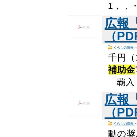
1，，・
広報
（PDF
くらしの情報
千円（
補助金
覇入 
広報
（PDF
くらしの情報
動の奨