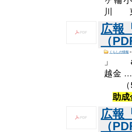
川 
広報
（PDF
くらしの情報
」 
越金
（
助成
広報
（PDF