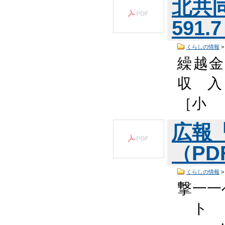
北共同
591.
くらしの情報
繰越金
収 入
［小 
広報
（PDF
くらしの情報
撃一一
ト 1 