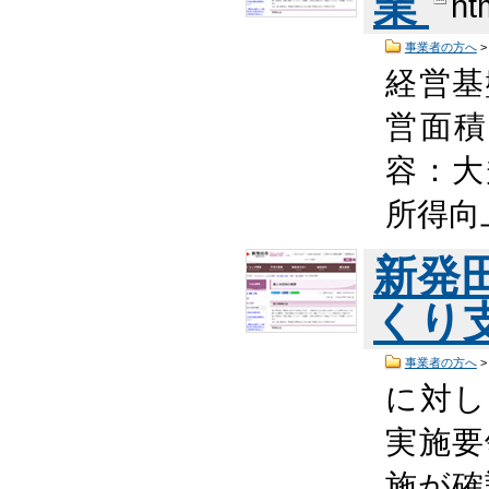
業
ht
事業者の方へ
経営基
営面積
容：大
所得向
新発
くり
事業者の方へ
に対し
実施要
施が確