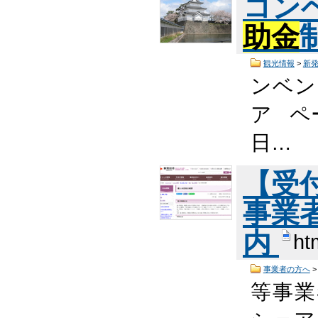
コン
助金
観光情報
>
新
ンベン
ア ペー
日…
【受
事業
内
ht
事業者の方へ
等事業