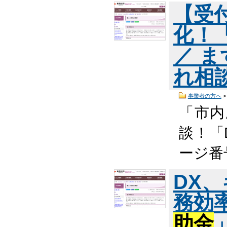
【受
化！
／ 
れ相
事業者の方へ
「市内
談！「
ージ番
DX
務効
助金