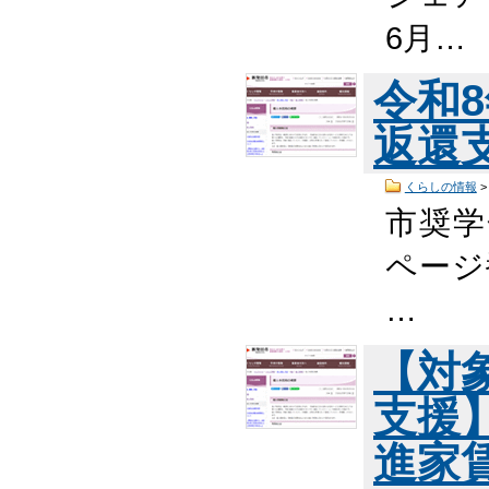
6月…
令和
返還
くらしの情報
市奨学
ページ番
…
【対
支援
進家