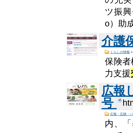
ツ振興
o）助
介護
くらしの情報
保険者
力支援
広報し
号
ht
広報・広聴・パ
内、「