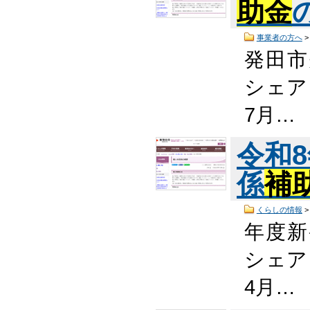
助金
事業者の方へ
発田市
シェア
7月…
令和
係
補
くらしの情報
年度新
シェア
4月…