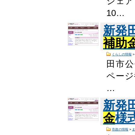
シェア
10…
新発
補助
くらしの情報
田市公
ページ番
…
新発
金
様
市政の情報
>