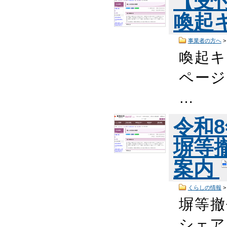
【受
喚起
事業者の方へ
喚起キ
ページ
…
令和
塀等
案内
くらしの情報
塀等撤
シェア