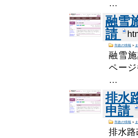
…
融雪
請
ht
市政の情報
>
融雪施
ページ番
…
排水
申請
市政の情報
>
排水路