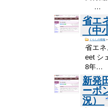
…
省エ
（中
くらしの情報
省エネ
eet 
8年…
新発
ーボ
況）