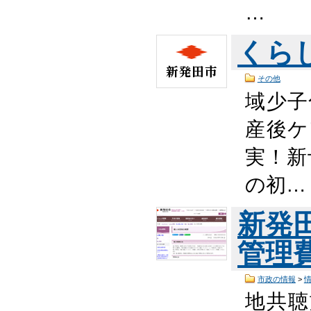
…
くら
その他
域少子
産後ケ
実！新
の初…
新発
管理
市政の情報
>
地共聴