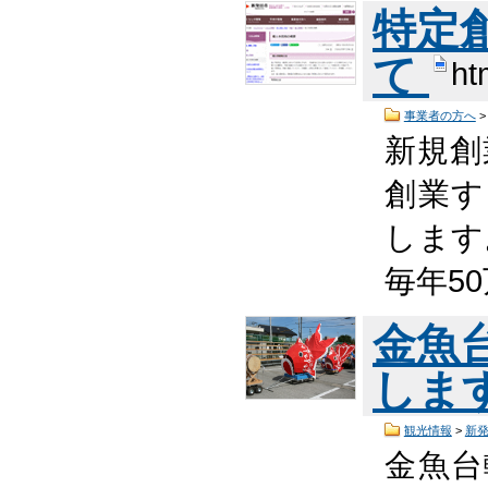
特定
て
ht
事業者の方へ
新規創
創業す
します
毎年5
金魚
しま
観光情報
>
新
金魚台