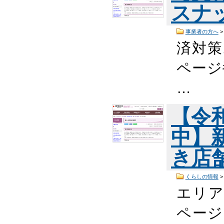
スナ
事業者の方へ
済対策
ページ番
…
【令
中】
き店
くらしの情報
エリア
ページ