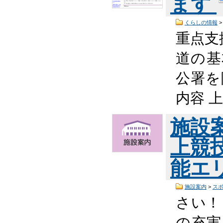
ます
くらしの情報
重点支
道の基
公署を
内容 
施設
上競
能エ
施設案内
>
ス
さい！ 
の充実