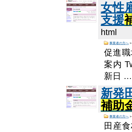
女性
支援
html
事業者の方へ
促進職
案内 T
新日 
新発
補助
事業者の方へ
田産食