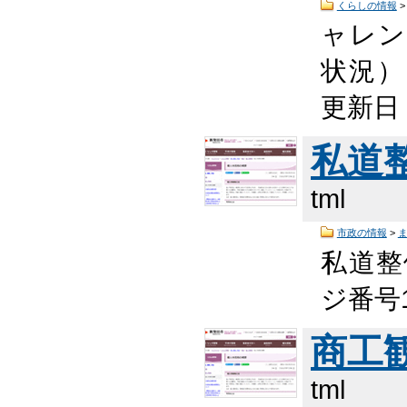
くらしの情報
ャレン
状況） 
更新日
私道
tml
市政の情報
>
私道整
ジ番号1
商工
tml