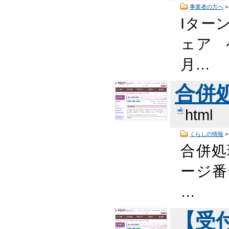
事業者の方へ
Iター
ェア 
月…
合併
html
くらしの情報
合併処
ージ番
…
【受