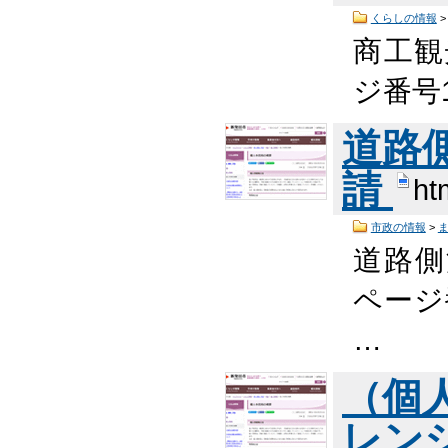
くらしの情報
商工観
ジ番号1
道路
請
ht
市政の情報
>
道路側
ページ番
…
（個
レン