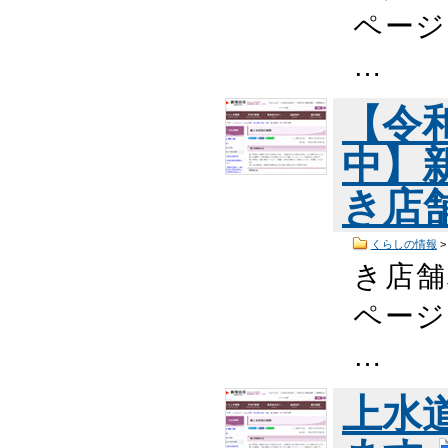
ページ
…
【令
中】
き店
くらしの情報
き店舗
ページ
…
上水