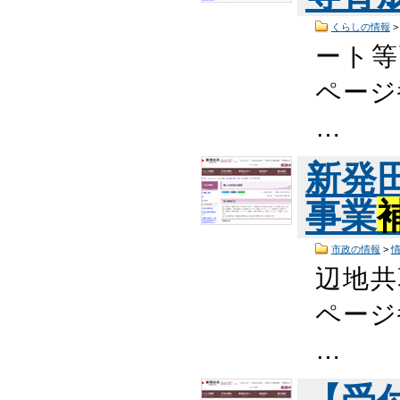
くらしの情報
ート等
ページ番
…
新発
事業
市政の情報
>
辺地共
ページ番
…