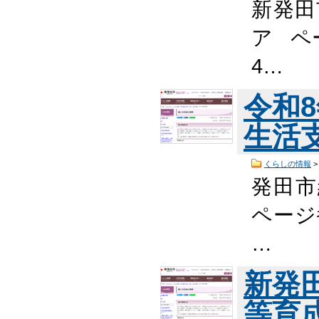
新発田
ア ペー
4…
令和
生活
くらしの情報
発田市
ページ番
…
新発
等育