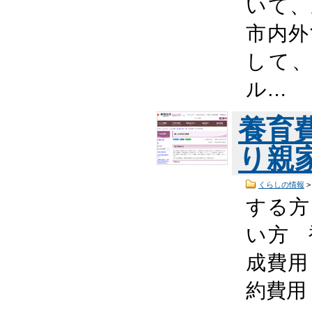
いて、
市内外
して
ル…
養育
り親
くらしの情報
する方
い方 
成費用
約費用