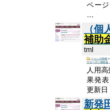
ページ
…
（個
補助
tml
くらしの情報
ロカーボン補助金
人用高
果発表 
更新日
新発