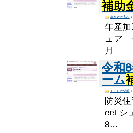
補助
事業者の方へ
年産加
ェア 
月…
令和
ーム
くらしの情報
防災住
eet 
8…