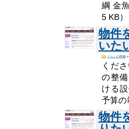
綱 金
5 KB
物件
いた
くらしの情報
くださ
の整備
ける設
予算の
物件
りた