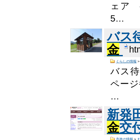
ェア 
5…
バス
金
ht
くらしの情報
バス待
ページ番
…
新発
金
交
市政の情報
>