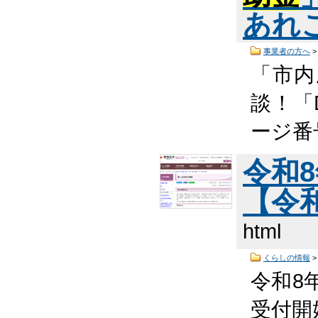
あれ
事業者の方へ
「市内
談！「
ージ番
令和8
【令
html
くらしの情報
令和8
受付開始