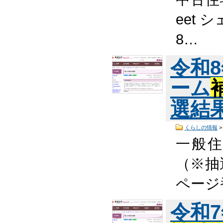
eet 
8…
令和
ーム
選結
くらしの情報
一般
（※抽
ページ
令和