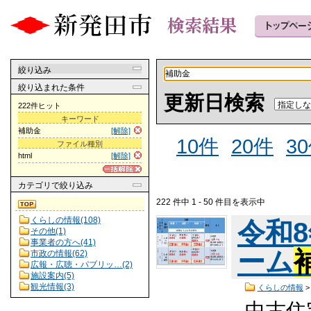
絞り込み
絞り込まれた条件
更新日検索
222件ヒット
キーワード
補助金
[解除]
10件
20件
3
ファイル種別
html
[解除]
カテゴリ
で絞り込み
222 件中 1 - 50 件目を表示中
くらしの情報(108)
令和
その他(1)
事業者の方へ(41)
ーム
市政の情報(62)
広報・広聴・パブリッ…(2)
施設案内(5)
観光情報(3)
くらしの情報
中古住