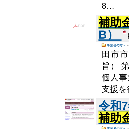
8…
補助
B）
事業者の方へ
田市
旨） 
個人事
支援を
令和
補助
事業者の方へ