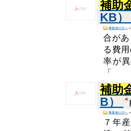
補助
KB
事業者の方へ
合があ
る費用
率が
「 
補助
B）
事業者の方へ
７年