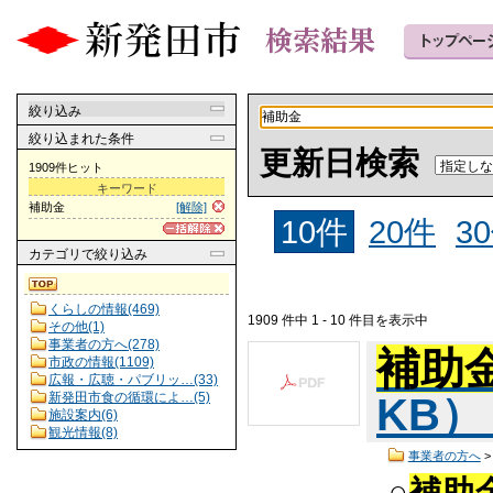
絞り込み
絞り込まれた条件
更新日検索
1909件ヒット
キーワード
補助金
[解除]
10件
20件
3
カテゴリ
で絞り込み
くらしの情報(469)
1909 件中 1 - 10 件目を表示中
その他(1)
事業者の方へ(278)
補助
市政の情報(1109)
広報・広聴・パブリッ…(33)
新発田市食の循環によ…(5)
KB
施設案内(6)
観光情報(8)
事業者の方へ
○
補助