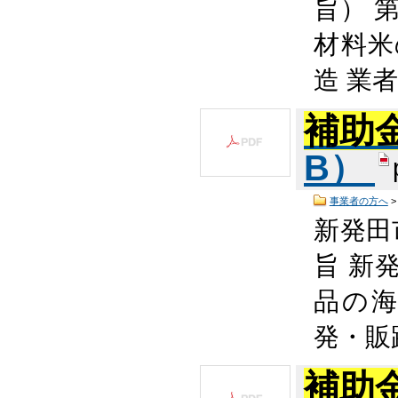
旨） 
材料米
造 業
補助
B）
事業者の方へ
新発田
旨 新
品の
発・販
補助