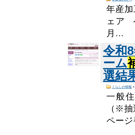
年産加
ェア 
月…
令和
ーム
選結
くらしの情報
一般
（※抽
ページ