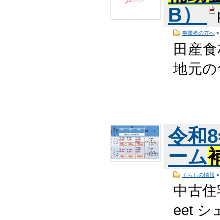
B）
事業者の方へ
田産食
地元の
令和
ーム
くらしの情報
中古住
eet 