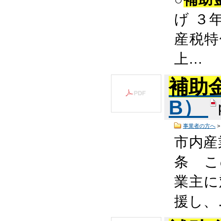
げ ３
産税特
上…
補助
B）
事業者の方へ
市内産
条 こ
業主に
援し、