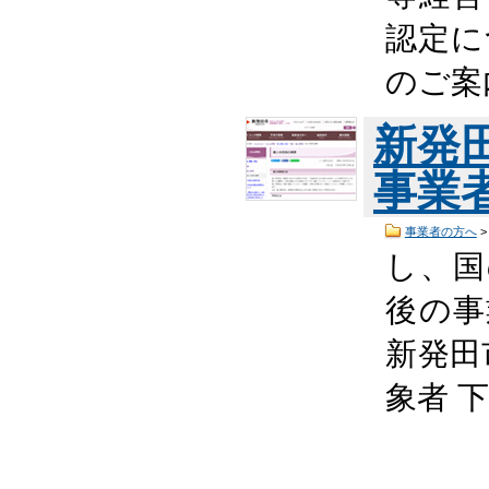
認定に
のご案
新発
事業
事業者の方へ
し、国
後の事
新発田
象者 