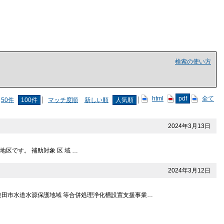
検索の使い方
html
pdf
全て
50件
100件
マッチ度順
新しい順
人気順
2024年3月13日
です。 補助対象 区 域 …
2024年3月12日
発田市水道水源保護地域 等合併処理浄化槽設置支援事業…