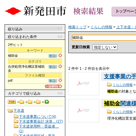
検索トップ
>
くらしの情報
>
上下水道・
絞り込み
絞り込まれた条件
2件ヒット
更新日検索
キーワード
補助金
[解除]
カテゴリ
合併処理浄化槽設置補助
[解除]
2 件中 1 - 2 件目を表示中
金
ファイル種別
支援事業の手引
pdf
[解除]
くらしの情報
補助金
の対象とな
カテゴリ
で絞り込み
>
>
>
>
補助金
関連様式
下水道
くらしの情報
下水道事業について(4)
理浄化槽設置支
下水道事業会計 決算…(27)
下水道使用料・受益者…
(1)
下水道供用区域・普及…