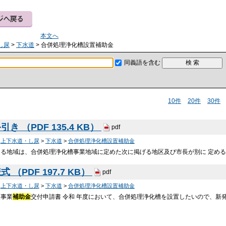
本文へ
し尿
>
下水道
> 合併処理浄化槽設置補助金
同義語を含む
10件
20件
30件
き （PDF 135.4 KB）
pdf
>
上下水道・し尿
>
下水道
>
合併処理浄化槽設置補助金
る地域は、合併処理浄化槽事業地域に定めた次に掲げる地区及び市長が別に 定める地区
 （PDF 197.7 KB）
pdf
>
上下水道・し尿
>
下水道
>
合併処理浄化槽設置補助金
援事業
補助金
交付申請書 令和 年度において、合併処理浄化槽を設置したいので、新