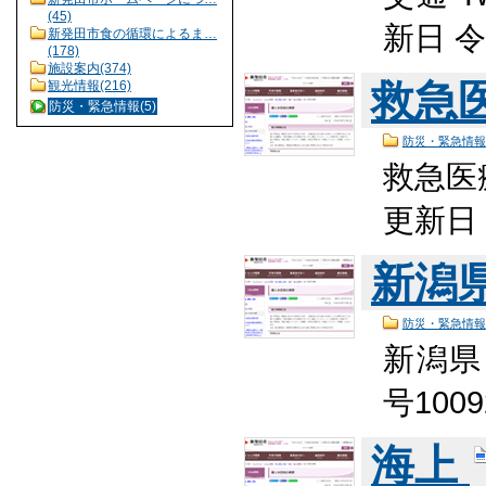
(45)
新日 
新発田市食の循環によるま…
(178)
施設案内(374)
救急
観光情報(216)
防災・緊急情報(5)
防災・緊急情報
救急医療
更新日
新潟
防災・緊急情報
新潟県
号100
海上