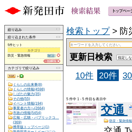
検索トップ
> 
絞り込み
絞り込まれた条件
5件ヒット
カテゴリ
更新日検索
防災・緊急情報
[解除]
カテゴリ
で絞り込み
10件
20件
3
>
くらしの出来事(8)
くらしの情報(4598)
しばたの魅力(35)
その他(55)
5 件中 1 - 5 件目を表示中
イベント情報(194)
交通
事業者の方へ(2664)
市政の情報(5454)
広報・広聴・パブリックコ…
防災・緊急情報
(369)
携帯版トップページ(1)
交通 T
新発田市ホームページにつ…