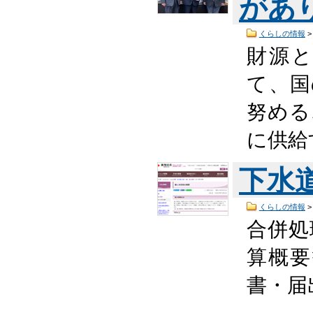
があ
くらしの情報
財源
て、国
努める
に供給
下水
くらしの情報
合併処
算概要
書・届