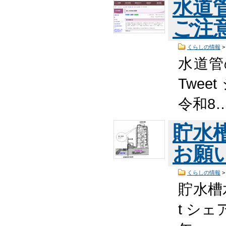
水道
ご注
くらしの情報
水道管
Twee
令和8
貯水
お願
くらしの情報
貯水槽
t シェ