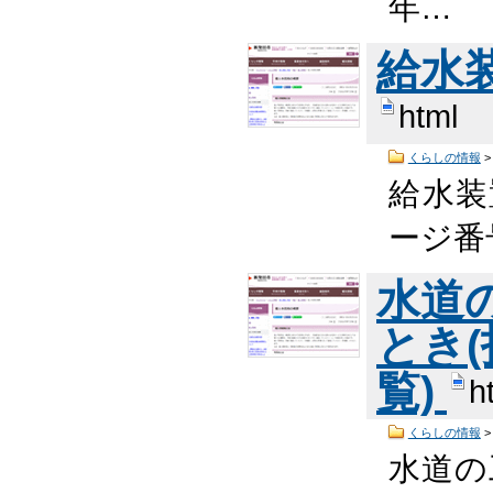
年…
給水
html
くらしの情報
給水装
ージ番号
水道
とき
覧)
h
くらしの情報
水道の