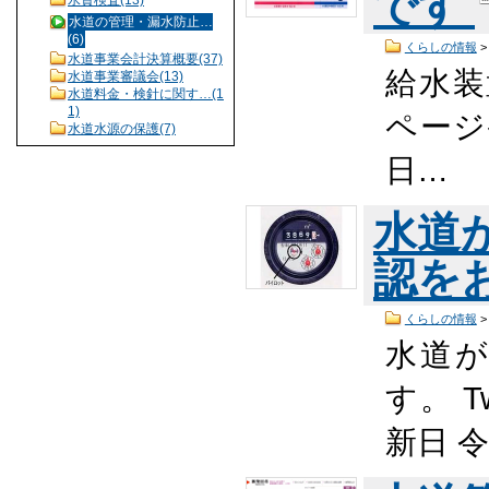
です
水質検査(13)
水道の管理・漏水防止…
(6)
くらしの情報
水道事業会計決算概要(37)
給水装
水道事業審議会(13)
水道料金・検針に関す…(1
1)
ページ番
水道水源の保護(7)
日…
水道
認を
くらしの情報
水道
す。 T
新日 