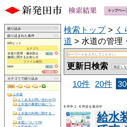
検索トップ
>
く
絞り込み
絞り込まれた条件
道
> 水道の管
6件ヒット
カテゴリ
水道の管理・漏水防止・
[解除]
修繕に関するお知らせ
ファイル種別
更新日検索
html
[解除]
カテゴリ
で絞り込み
10件
20件
3
>
>
>
>
上水道
よくあるお問い合わせ(3)
上水道の事業計画につ…
6 件中 1 - 6 件目を表示中
(3)
給水
上水道の利用に関する…
(7)
水質について(9)