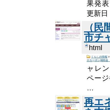
果発表 
更新日
（民
市チ
html
くらしの情報
ロカーボン補助金
ャレン
ページ番
…
再エ