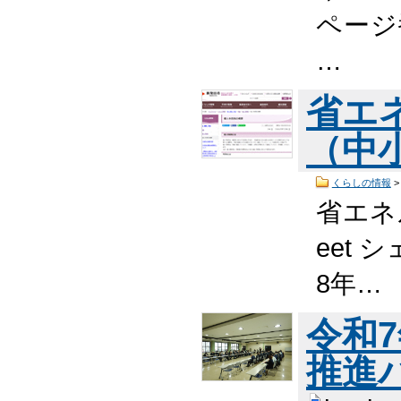
ページ番
…
省エ
（中
くらしの情報
省エネ
eet 
8年…
令和
推進