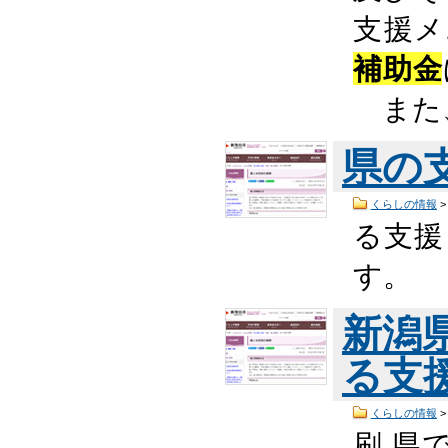
支援メ
補助金
また、
県の
くらしの情報
る支援
す。
新潟
る支
くらしの情報
刷 県