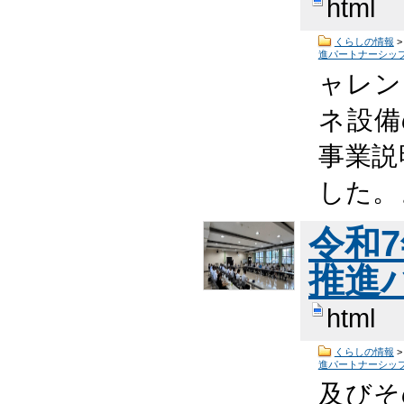
html
くらしの情報
進パートナーシッ
ャレン
ネ設備
事業説
した。
令和
推進
html
くらしの情報
進パートナーシッ
及びそ