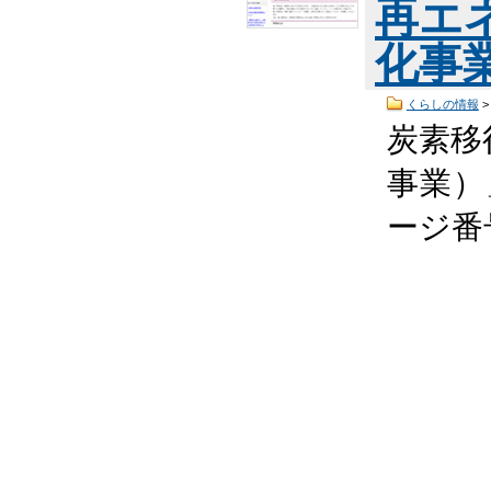
再エ
化事
くらしの情報
炭素移
事業）
ージ番号