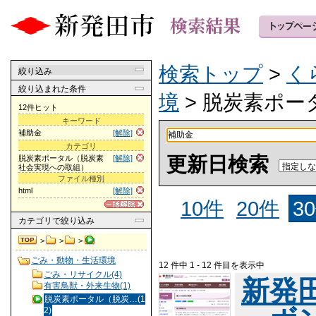
検索トップ
>
く
絞り込み
絞り込まれた条件
境
> 脱炭素ポ
12件ヒット
キーワード
補助金
[解除]
カテゴリ
更新日検索
脱炭素ポータル（脱炭素
[解除]
社会実現への取組）
ファイル種別
html
[解除]
10件
20件
3
カテゴリ
で絞り込み
>
>
>
ごみ・動物・生活環境
12 件中 1 - 12 件目を表示中
ごみ・リサイクル(4)
新発
有害鳥獣・外来生物(1)
脱炭素ポータル（脱炭…(1
2)