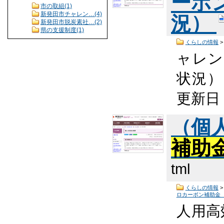
ーボ
市の取組(1)
新発田市チャレン…(4)
況）
新発田市脱炭素社…(2)
県の支援制度(1)
くらしの情報
ャレン
状況） 
更新日
（個
補助
tml
くらしの情報
ロカーボン補助金
人用高