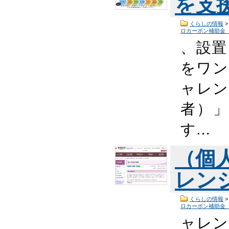
を支
くらしの情報
ロカーボン補助金
、設置
をワン
ャレン
者）
す…
（個
レン
くらしの情報
ロカーボン補助金
ャレン