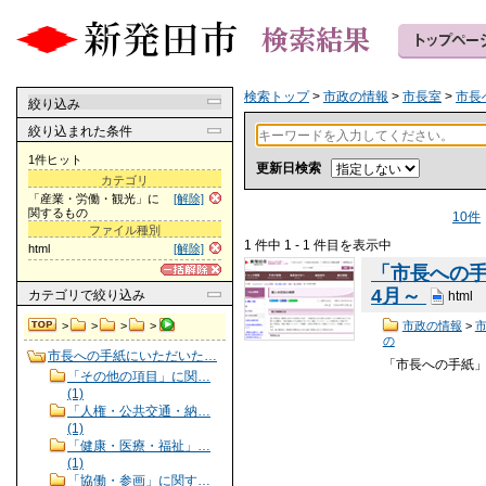
検索トップ
>
市政の情報
>
市長室
>
市長
絞り込み
絞り込まれた条件
1件ヒット
更新日検索
カテゴリ
「産業・労働・観光」に
[解除]
関するもの
10件
ファイル種別
1 件中 1 - 1 件目を表示中
html
[解除]
「市長への
4月～
カテゴリ
で絞り込み
html
>
>
>
>
市政の情報
>
の
市長への手紙にいただいた…
「市長への手紙」ご
「その他の項目」に関…
(1)
「人権・公共交通・納…
(1)
「健康・医療・福祉」…
(1)
「協働・参画」に関す…