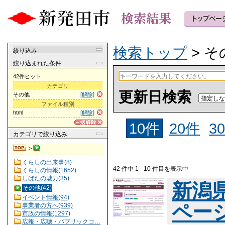
検索トップ
> そ
絞り込み
絞り込まれた条件
42件ヒット
カテゴリ
更新日検索
その他
[解除]
ファイル種別
html
[解除]
10件
20件
3
カテゴリ
で絞り込み
>
くらしの出来事(8)
42 件中 1 - 10 件目を表示中
くらしの情報(1652)
しばたの魅力(35)
新潟
その他(42)
イベント情報(94)
ペー
事業者の方へ(939)
市政の情報(1297)
広報・広聴・パブリックコ…