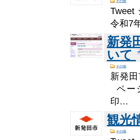
その他
Twee
令和7
新発
いて
その他
新発田
ページ
印…
観光
その他