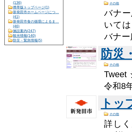
(136)
その他
携帯版トップページ(1)
バナー
新発田市ホームページにつ…
(41)
新発田市食の循環によるま…
いては
(46)
施設案内(247)
バナー
観光情報(140)
防災・緊急情報(5)
防災
その他
Twee
令和8
トッ
その他
詳しく