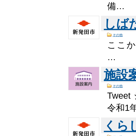
備…
しば
その他
ここか
…
施設
その他
Twee
令和1
くら