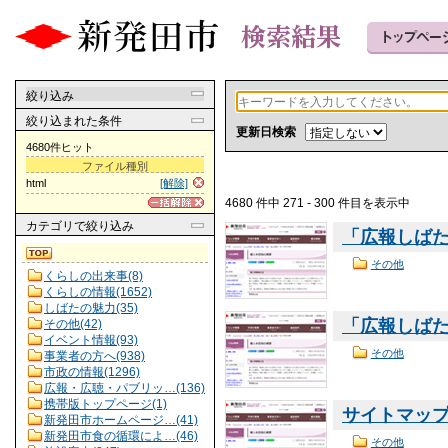
絞り込み
絞り込まれた条件
更新日検索
4680件ヒット
ファイル種別
html
[解除]
4680 件中 271 - 300 件目を表示中
カテゴリ
で絞り込み
「広報しばた
その他
くらしの出来事(8)
くらしの情報(1652)
しばたの魅力(35)
「広報しばた
その他(42)
イベント情報(93)
その他
事業者の方へ(938)
市政の情報(1296)
広報・広聴・パブリッ…(136)
携帯版トップページ(1)
サイトマッ
新発田市ホームページ…(41)
新発田市食の循環によ…(46)
その他