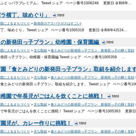
とっパラプレミアム」 Tweet シェア ページ番号1006248 更新日 令和8年…
パラ横丁、味めぐり」
html
環によるまちづくり
>
新発田のアスパラガスはすごい!
、味めぐり」 Tweet シェア ページ番号1005318 更新日 令和8年4月24…
りの新発田っ子プラン」幼稚園・保育園編
html
環によるまちづくり
>
主な取組
>
食とみどりの新発田っ子プラン 新発田っ子の輝く笑顔
田っ子プラン」幼稚園・保育園編 Tweet シェア ページ番号1005359 …
育園「食とみどりの新発田っ子プラン」取組を紹介しま
環によるまちづくり
>
主な取組
>
食とみどりの新発田っ子プラン 新発田っ子の輝く笑顔
食とみどりの新発田っ子プラン」取組を紹介します。 Tweet シェア ページ番号100
幼稚園で年長児がごはんを炊くことに挑戦！
html
環によるまちづくり
>
主な取組
>
食とみどりの新発田っ子プラン 新発田っ子の輝く笑顔
年長児がごはんを炊くことに挑戦！ Tweet シェア ページ番号1005363 更新
育園児が、カレー作りに挑戦！
html
環によるまちづくり
>
主な取組
>
食とみどりの新発田っ子プラン 新発田っ子の輝く笑顔