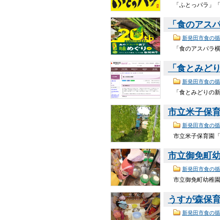
「ふとっパラ」「ふ
「食のアス
新発田市食の循
「食のアスパラ横丁
「食とみど
新発田市食の循
「食とみどりの新発
市立米子保
新発田市食の循
市立米子保育園「
市立御免町
新発田市食の循
市立御免町幼稚園で
うすが森保
新発田市食の循