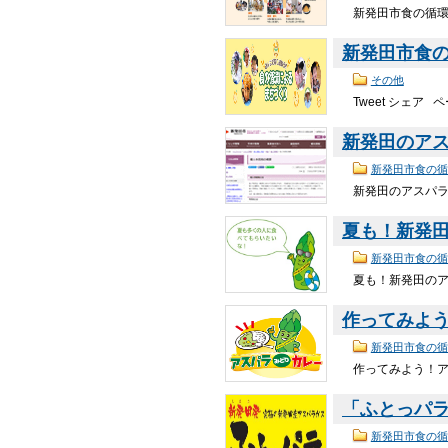
新発田市食の循環に
新発田市食
その他
Tweet シェア
新発田のアス
新発田市食の循
新発田のアスパラガ
夏も！新発
新発田市食の循
夏も！新発田のアス
作ってみよ
新発田市食の循
作ってみよう！アス
「ふとっパ
新発田市食の循