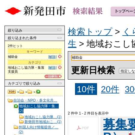
検索トップ
>
く
絞り込み
絞り込まれた条件
生
> 地域おこし
2件ヒット
キーワード
補助金
[解除]
カテゴリ
更新日検索
地域おこし協力隊・集落
[解除]
支援員
カテゴリ
で絞り込み
10件
20件
3
>
>
>
自治会・NPO・多文化共…
地域おこし協力隊・集…
(2)
2 件中 1 - 2 件目を表示中
地域おこし協力隊…(1)
募集要項
新発田市地域おこ…(1)
外国人向け情報提供／…
(2)