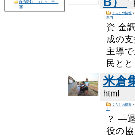
B）
自治活動・コミュニテ…
(6)
くらしの情報
案内
資 金
成の支
主導で
民とと
米倉
html
くらしの情報
し
？ ―
役の協