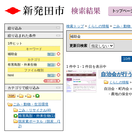
検索トップ
>
くらしの情報
>
ごみ・動物
絞り込み
絞り込まれた条件
1件ヒット
更新日検索
キーワード
補助金
[解除]
10件
カテゴリ
有害鳥獣・外来生物
[解除]
1 件中 1 - 1 件目を表示中
ファイル種別
自治会が行
html
[解除]
くらしの情報
カテゴリ
で絞り込み
自治会・町内会 ○
・農地の保全や
>
>
>
ごみ・動物・生活環境
ごみ・リサイクル(4)
有害鳥獣・外来生物(1)
脱炭素ポータル（脱炭…(1
2)