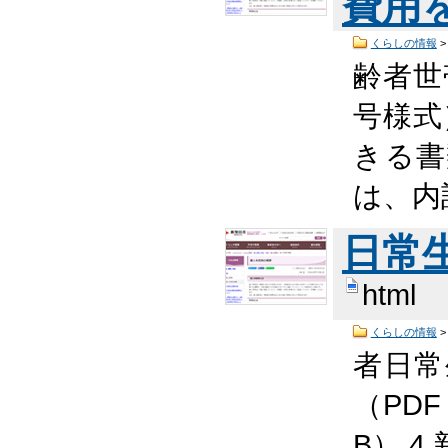
費用
くらしの情報
齢者世
号様式
きる書
は、内
日常
html
くらしの情報
者日常
（PDF 
B） 