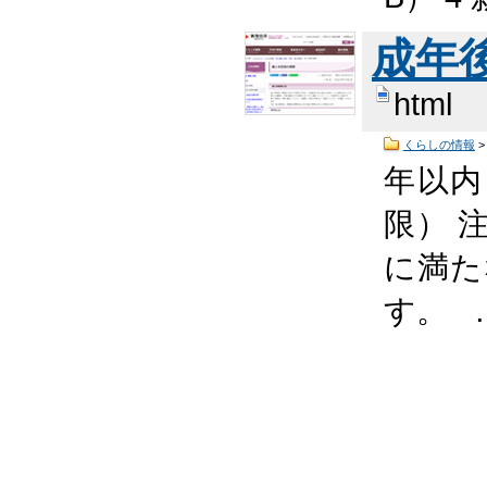
成年
html
くらしの情報
年以内
限） 
に満た
す。 