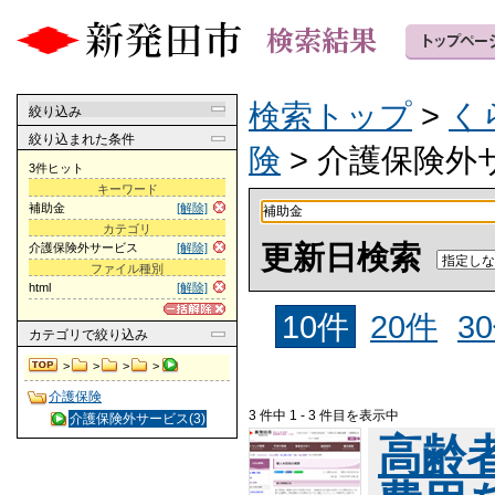
検索トップ
>
く
絞り込み
絞り込まれた条件
険
> 介護保険外
3件ヒット
キーワード
補助金
[解除]
カテゴリ
更新日検索
介護保険外サービス
[解除]
ファイル種別
html
[解除]
10件
20件
3
カテゴリ
で絞り込み
>
>
>
>
介護保険
3 件中 1 - 3 件目を表示中
介護保険外サービス(3)
高齢