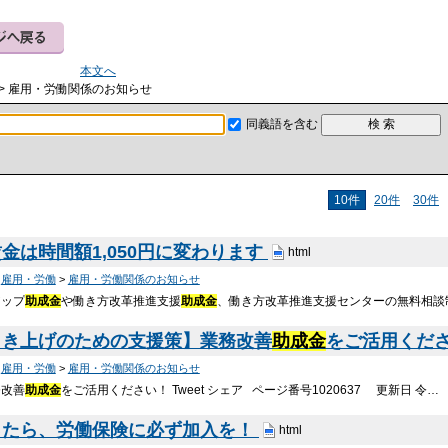
本文へ
> 雇用・労働関係のお知らせ
同義語を含む
10件
20件
30件
金は時間額1,050円に変わります
html
>
雇用・労働
>
雇用・労働関係のお知らせ
アップ
助成金
や働き方改革推進支援
助成金
、働き方改革推進支援センターの無料相談
引き上げのための支援策】業務改善
助成金
をご活用くだ
>
雇用・労働
>
雇用・労働関係のお知らせ
務改善
助成金
をご活用ください！ Tweet シェア ページ番号1020637 更新日 令…
ったら、労働保険に必ず加入を！
html