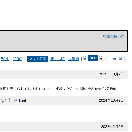
検索の使い方
html
pdf
全て
50件
100件
マッチ度順
新しい順
人気順
2025年10月2日
制度も設けられておりますので、ご相談ください。問い合わせ先 ◯業務改…
さい！
2024年10月9日
html
2022年2月9日