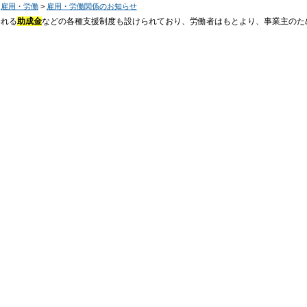
>
雇用・労働
>
雇用・労働関係のお知らせ
される
助成金
などの各種支援制度も設けられており、労働者はもとより、事業主のた