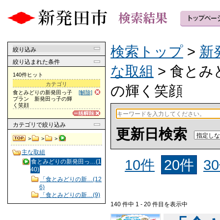
検索トップ
>
新
絞り込み
絞り込まれた条件
な取組
> 食と
140件ヒット
カテゴリ
の輝く笑顔
食とみどりの新発田っ子
[解除]
プラン 新発田っ子の輝
く笑顔
カテゴリ
で絞り込み
更新日検索
>
>
>
主な取組
10件
20件
3
食とみどりの新発田っ…(1
40)
「食とみどりの新…(12
6)
「食とみどりの新…(9)
140 件中 1 - 20 件目を表示中