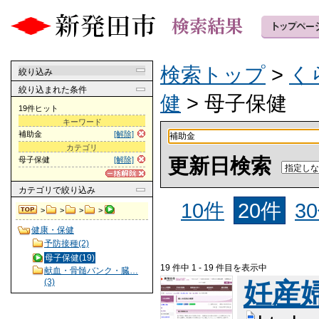
検索トップ
>
く
絞り込み
絞り込まれた条件
健
> 母子保健
19件ヒット
キーワード
補助金
[解除]
カテゴリ
更新日検索
母子保健
[解除]
カテゴリ
で絞り込み
10件
20件
3
>
>
>
>
健康・保健
予防接種(2)
母子保健(19)
19 件中 1 - 19 件目を表示中
献血・骨髄バンク・臓…
(3)
妊産