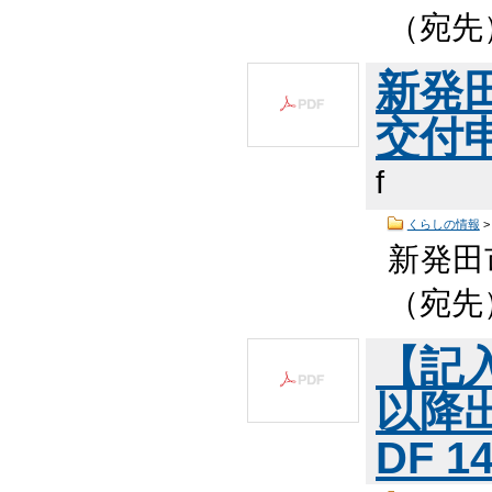
（宛先
新発
交付申
f
くらしの情報
新発田
（宛先
【記
以降
DF 1