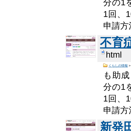
分の1
1回、
申請方
不育
html
くらしの情報
も助
分の1
1回、
申請方
新発