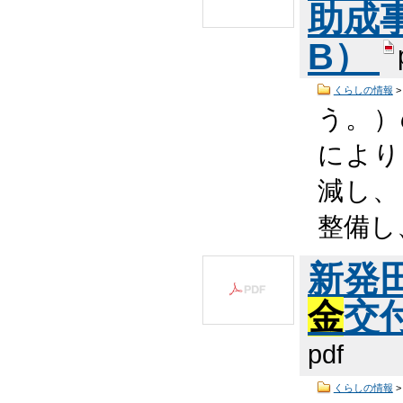
助成事
B）
くらしの情報
う。）
により
減し、
整備し
新発
金
交付
pdf
くらしの情報