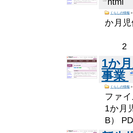
html
くらしの情報
か月
※
2 領
1か
事業
くらしの情報
ファ
1か月児
B） P