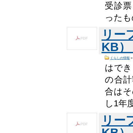
受診票
ったも
リーフ
KB
くらしの情報
はでき
の合計
合は
し1年
リーフ
KB