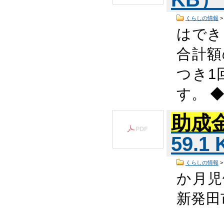
くらしの情報
はでき
合計
つき1
す。 
助成
59.1
くらしの情報
か月
新