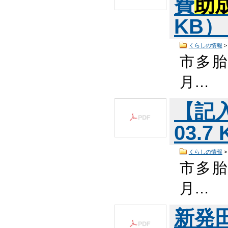
費
助
KB
くらしの情報
市多
月…
【記入
03.7
くらしの情報
市多
月…
新発