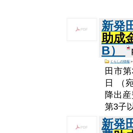
新発
助成
B）
くらしの情報
田市第
日 （
降出産
第3子
新発