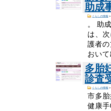
助成
くらしの情報
。 助
は、次
護者の
おいて
多胎
診査
くらしの情報
市多胎
健康手